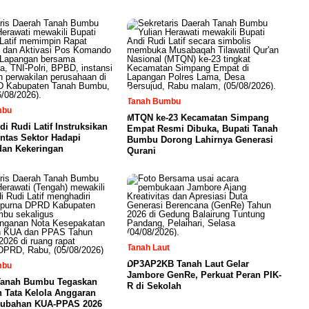
Tanah Bumbu
mbu
MTQN ke-23 Kecamatan Simpang
di Rudi Latif Instruksikan
Empat Resmi Dibuka, Bupati Tanah
intas Sektor Hadapi
Bumbu Dorong Lahirnya Generasi
dan Kekeringan
Qurani
Tanah Laut
DP3AP2KB Tanah Laut Gelar
mbu
Jambore GenRe, Perkuat Peran PIK-
anah Bumbu Tegaskan
R di Sekolah
 Tata Kelola Anggaran
rubahan KUA-PPAS 2026