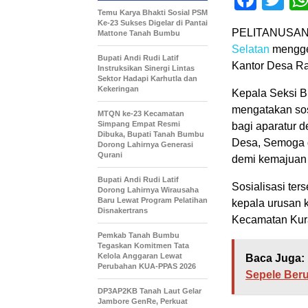
Temu Karya Bhakti Sosial PSM
Ke-23 Sukses Digelar di Pantai
PELITANUSAN
Mattone Tanah Bumbu
Selatan
mengge
Bupati Andi Rudi Latif
Kantor Desa Ra
Instruksikan Sinergi Lintas
Sektor Hadapi Karhutla dan
Kekeringan
Kepala Seksi 
mengatakan sos
MTQN ke-23 Kecamatan
Simpang Empat Resmi
bagi aparatur 
Dibuka, Bupati Tanah Bumbu
Desa, Semoga d
Dorong Lahirnya Generasi
Qurani
demi kemajuan
Bupati Andi Rudi Latif
Sosialisasi ter
Dorong Lahirnya Wirausaha
Baru Lewat Program Pelatihan
kepala urusan 
Disnakertrans
Kecamatan Kur
Pemkab Tanah Bumbu
Tegaskan Komitmen Tata
Kelola Anggaran Lewat
Baca Juga:
Perubahan KUA-PPAS 2026
Sepele Beru
DP3AP2KB Tanah Laut Gelar
Jambore GenRe, Perkuat