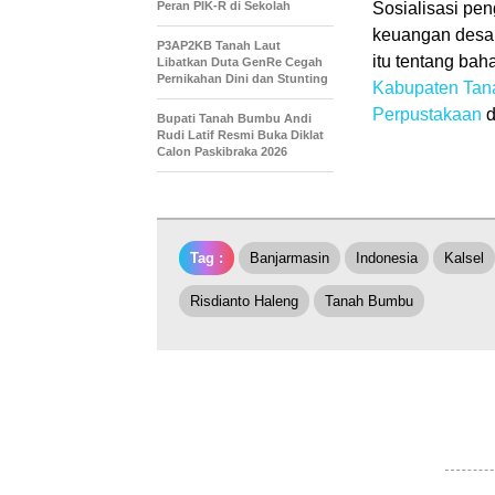
Peran PIK-R di Sekolah
Sosialisasi pen
keuangan desa,
P3AP2KB Tanah Laut
itu tentang ba
Libatkan Duta GenRe Cegah
Pernikahan Dini dan Stunting
Kabupaten Tan
Perpustakaan
d
Bupati Tanah Bumbu Andi
Rudi Latif Resmi Buka Diklat
Calon Paskibraka 2026
Tag :
Banjarmasin
Indonesia
Kalsel
Risdianto Haleng
Tanah Bumbu