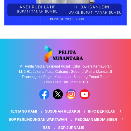
PT Pelita Media Nasional Pusat : Citra Towers Kemayoran
Lt. 6 E1, Jakarta Pusat Cabang : Gedung Wisma Mandar Jl
Transmigrasi Plajau Kecamatan Simpang Empat Tanah
Bumbu Telp : 081256676161
TENTANG KAMI
SUSUNAN REDAKSI
INFO BERIKLAN
SOP PERLINDUNGAN WARTAWAN
PEDOMAN MEDIA SIBER
RSS
SOP JURNALIS