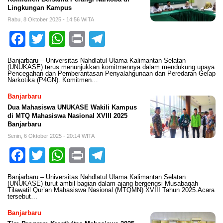
Lingkungan Kampus
Rabu, 8 Oktober 2025 - 14:56 WITA
Facebook
Twitter
WhatsApp
Print
Telegram
Banjarbaru – Universitas Nahdlatul Ulama Kalimantan Selatan
(UNUKASE) terus menunjukkan komitmennya dalam mendukung upaya
Pencegahan dan Pemberantasan Penyalahgunaan dan Peredaran Gelap
Narkotika (P4GN). Komitmen…
Banjarbaru
Dua Mahasiswa UNUKASE Wakili Kampus
di MTQ Mahasiswa Nasional XVIII 2025
Banjarbaru
Senin, 6 Oktober 2025 - 20:14 WITA
Facebook
Twitter
WhatsApp
Print
Telegram
Banjarbaru – Universitas Nahdlatul Ulama Kalimantan Selatan
(UNUKASE) turut ambil bagian dalam ajang bergengsi Musabaqah
Tilawatil Qur’an Mahasiswa Nasional (MTQMN) XVIII Tahun 2025.Acara
tersebut…
Banjarbaru