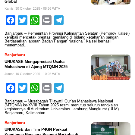
Global
Kamis, 30 Oktober 2025 - 08:36 WITA
Facebook
Twitter
WhatsApp
Print
Telegram
Banjarbaru – Pemerintah Provinsi Kalimantan Selatan (Pemprov Kalsel)
kembali mencetak prestasi gemilang di bidang ketahanan pangan.
Berdasarkan laporan Badan Pangan Nasional, Kalsel berhasil
menempati…
Banjarbaru
UNUKASE Mengapresiasi Usaha
Mahasiswa di Ajang MTQMN 2025
Jumat, 10 Oktober 2025 - 10:25 WITA
Facebook
Twitter
WhatsApp
Print
Telegram
Banjarbaru – Musabaqah Tilawatil Qur’an Mahasiswa Nasional
(MTQMN) ke-XVIII Tahun 2025 resmi menutup seluruh rangkaian
kegiatannya di Auditorium Universitas Lambung Mangkurat (ULM)
Banjarbaru, Kalimantan…
Banjarbaru
UNUKASE dan Tim P4GN Perkuat
Komitmen Bersama Perangi Narkoba di