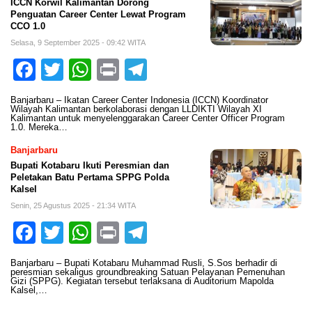
ICCN Korwil Kalimantan Dorong
Penguatan Career Center Lewat Program
CCO 1.0
Selasa, 9 September 2025 - 09:42 WITA
Facebook
Twitter
WhatsApp
Print
Telegram
Banjarbaru – Ikatan Career Center Indonesia (ICCN) Koordinator
Wilayah Kalimantan berkolaborasi dengan LLDIKTI Wilayah XI
Kalimantan untuk menyelenggarakan Career Center Officer Program
1.0. Mereka…
Banjarbaru
Bupati Kotabaru Ikuti Peresmian dan
Peletakan Batu Pertama SPPG Polda
Kalsel
Senin, 25 Agustus 2025 - 21:34 WITA
Facebook
Twitter
WhatsApp
Print
Telegram
Banjarbaru – Bupati Kotabaru Muhammad Rusli, S.Sos berhadir di
peresmian sekaligus groundbreaking Satuan Pelayanan Pemenuhan
Gizi (SPPG). Kegiatan tersebut terlaksana di Auditorium Mapolda
Kalsel,…