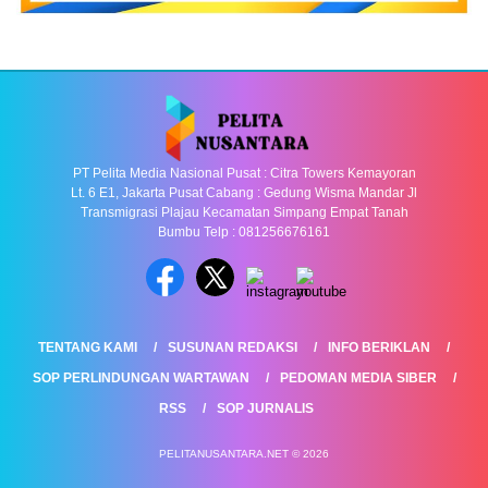
PT Pelita Media Nasional Pusat : Citra Towers Kemayoran
Lt. 6 E1, Jakarta Pusat Cabang : Gedung Wisma Mandar Jl
Transmigrasi Plajau Kecamatan Simpang Empat Tanah
Bumbu Telp : 081256676161
TENTANG KAMI
SUSUNAN REDAKSI
INFO BERIKLAN
SOP PERLINDUNGAN WARTAWAN
PEDOMAN MEDIA SIBER
RSS
SOP JURNALIS
PELITANUSANTARA.NET © 2026