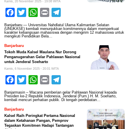
Kamis, 20 November 2025 - 19:08 WITA
Facebook
Twitter
WhatsApp
Print
Telegram
Banjarbaru — Universitas Nahdlatul Ulama Kalimantan Selatan
(UNUKASE) kembali menunjukkan komitmennya dalam memperkuat
karakter kebangsaan mahasiswa dengan mengirim 12 mahasiswa untuk
mengikuti Pendidikan Bela…
Banjarbaru
Tokoh Muda Kalsel Maulana Nur Dorong
Penganugerahan Gelar Pahlawan Nasional
untuk Jenderal Soeharto
Kamis, 6 November 2025 - 20:01 WITA
Facebook
Twitter
WhatsApp
Print
Telegram
Banjarmasin – Wacana pemberian gelar Pahlawan Nasional kepada
Presiden ke-2 Republik Indonesia, Jenderal (Purn.) H. M. Soeharto,
kembali mencuri perhatian publik. Di tengah perdebatan…
Banjarbaru
Kalsel Raih Peringkat Pertama Nasional
dalam Ketahanan Pangan, Pemprov
Tegaskan Komitmen Hadapi Tantangan