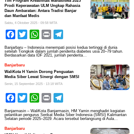
Tim Program Kreativitas Mahasiswa 2025
Prodi Keperawatan ULM Ungkap Rahasia
Daun Ambaratan: Antara Tradisi Banjar
dan Manfaat Medis
Sabtu, 4 Oktober 2025 - 09:58 WITA
Facebook
Twitter
WhatsApp
Print
Telegram
Banjarbaru – Indonesia menempati posisi kedua tertinggi di dunia
setelah Tiongkok dalam jumlah penderita diabetes usia 20–79 tahun.
Berdasarkan data IDF 2021, jumlah penderita…
Banjarbaru
WaliKota H Yamin Dorong Penguatan
Media Siber Lewat Sinergi dengan SMSI
Senin, 15 September 2025 - 13:18 WITA
Facebook
Twitter
WhatsApp
Print
Telegram
Banjarmasin – WaliKota Banjarmasin, HM Yamin menghadiri kegiatan
pelantikan pengurus Serikat Media Siber Indonesia (SMSI) Kalimantan
Selatan periode 2025–2029. Acara tersebut berlangsung di Aula…
Banjarbaru