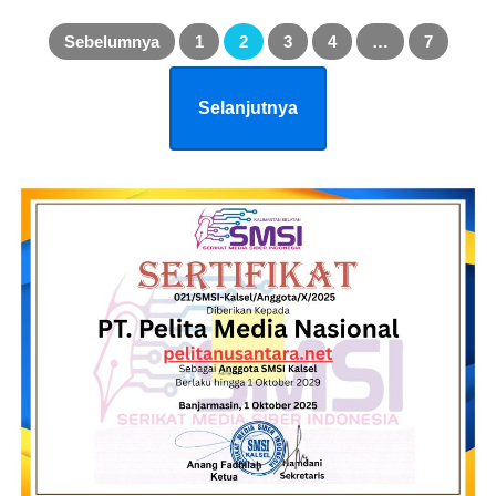
Paginasi
pos
Sebelumnya
1
2
3
4
…
7
Selanjutnya