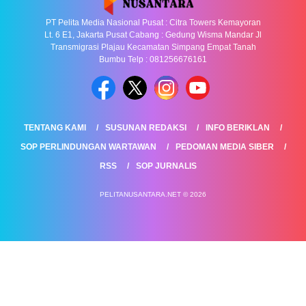
PT Pelita Media Nasional Pusat : Citra Towers Kemayoran
Lt. 6 E1, Jakarta Pusat Cabang : Gedung Wisma Mandar Jl
Transmigrasi Plajau Kecamatan Simpang Empat Tanah
Bumbu Telp : 081256676161
TENTANG KAMI
SUSUNAN REDAKSI
INFO BERIKLAN
SOP PERLINDUNGAN WARTAWAN
PEDOMAN MEDIA SIBER
RSS
SOP JURNALIS
PELITANUSANTARA.NET © 2026