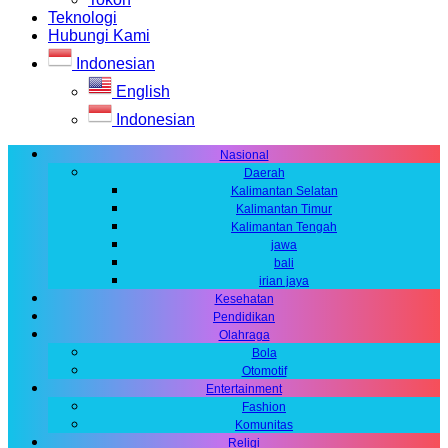
Teknologi
Hubungi Kami
Indonesian
English
Indonesian
Nasional
Daerah
Kalimantan Selatan
Kalimantan Timur
Kalimantan Tengah
jawa
bali
irian jaya
Kesehatan
Pendidikan
Olahraga
Bola
Otomotif
Entertainment
Fashion
Komunitas
Religi