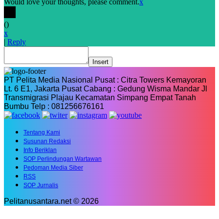
Would love your thoughts, please comment.
x
(
)
x
|
Reply
Insert
PT Pelita Media Nasional Pusat : Citra Towers Kemayoran
Lt. 6 E1, Jakarta Pusat Cabang : Gedung Wisma Mandar Jl
Transmigrasi Plajau Kecamatan Simpang Empat Tanah
Bumbu Telp : 081256676161
Tentang Kami
Susunan Redaksi
Info Beriklan
SOP Perlindungan Wartawan
Pedoman Media Siber
RSS
SOP Jurnalis
Pelitanusantara.net © 2026