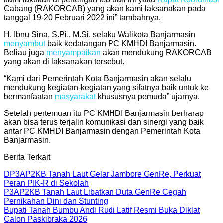
Cabang (RAKORCAB) yang akan kami laksanakan pada
tanggal 19-20 Februari 2022 ini” tambahnya.
H. Ibnu Sina, S.Pi., M.Si. selaku Walikota Banjarmasin
menyambut
baik kedatangan PC KMHDI Banjarmasin.
Beliau juga
menyampaikan
akan mendukung RAKORCAB
yang akan di laksanakan tersebut.
“Kami dari Pemerintah Kota Banjarmasin akan selalu
mendukung kegiatan-kegiatan yang sifatnya baik untuk ke
bermanfaatan
masyarakat
khususnya pemuda” ujarnya.
Setelah pertemuan itu PC KMHDI Banjarmasin berharap
akan bisa terus terjalin komunikasi dan sinergi yang baik
antar PC KMHDI Banjarmasin dengan Pemerintah Kota
Banjarmasin.
Berita Terkait
DP3AP2KB Tanah Laut Gelar Jambore GenRe, Perkuat
Peran PIK-R di Sekolah
P3AP2KB Tanah Laut Libatkan Duta GenRe Cegah
Pernikahan Dini dan Stunting
Bupati Tanah Bumbu Andi Rudi Latif Resmi Buka Diklat
Calon Paskibraka 2026