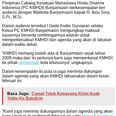
Pimpinan Cabang Kesatuan Mahasiswa Hindu Dharma
Indonesia (PC KMHDI) Banjarmasin berkesempatan ber
audensi dengan Walikota Banjarmasin bapak H. Ibnu Sina,
S.Pi., M.Si.
Dalam audensi tersebut I Gede Andre Gunawan selaku
Ketua PC KMHDI Banjarmasin mengungkap maksud
tujuannya berserta rombongannya adalah untuk
memperkenalkan KMHDI dan agenda yang akan di lakukan
dalam waktu dekat.
“KMHDI memang sudah ada di Banjarmasin sejak tahun
2009 maka dari itu perlunya kami juga memperkenal KMHDI
ke pihak
pemerintah
kota khususnya” ungkapnya.
Dalam kesempatan itu pula ia juga meminta dukungan
dalam agenda yang akan KMHDI laksanakan dalam bulan
februari ini.
Baca Juga:
Camat Teluk Kepayang Kirim Anak
Yatim Ke Batulicin
“Kami juga meminta dukungannya dalam agenda yang akan
kami lakukan di pertengah februari ini yaitu
Rapat Koordinasi