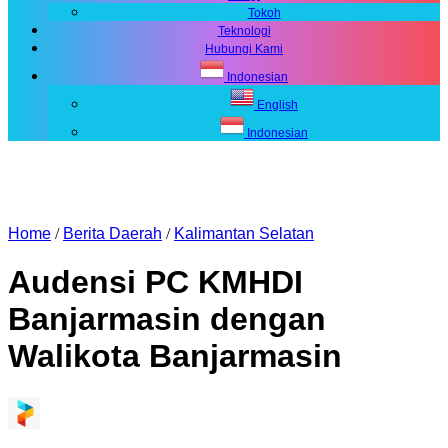
Tokoh
Teknologi
Hubungi Kami
Indonesian
English
Indonesian
Home
/
Berita Daerah
/
Kalimantan Selatan
Audensi PC KMHDI
Banjarmasin dengan
Walikota Banjarmasin