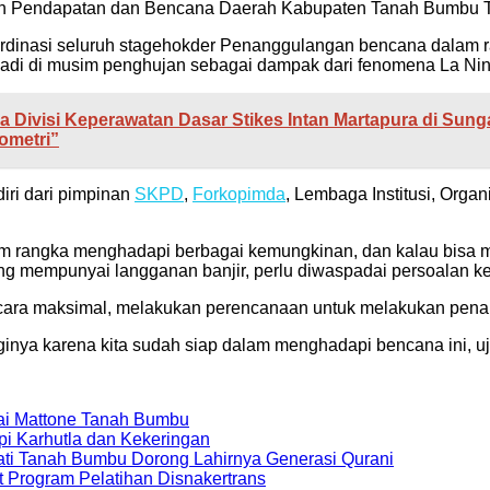
an Pendapatan dan Bencana Daerah Kabupaten Tanah Bumbu 
koordinasi seluruh stagehokder Penanggulangan bencana dalam
jadi di musim penghujan sebagai dampak dari fenomena La Nin
Divisi Keperawatan Dasar Stikes Intan Martapura di Sunga
ometri”
diri dari pimpinan
SKPD
,
Forkopimda
, Lembaga Institusi, Orga
m rangka menghadapi berbagai kemungkinan, dan kalau bisa m
 mempunyai langganan banjir, perlu diwaspadai persoalan ked
cara maksimal, melakukan perencanaan untuk melakukan pena
ginya karena kita sudah siap dalam menghadapi bencana ini, u
tai Mattone Tanah Bumbu
api Karhutla dan Kekeringan
i Tanah Bumbu Dorong Lahirnya Generasi Qurani
t Program Pelatihan Disnakertrans