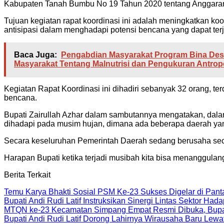
Kabupaten Tanah Bumbu No 19 Tahun 2020 tentang Anggar
Tujuan kegiatan rapat koordinasi ini adalah meningkatkan 
antisipasi dalam menghadapi potensi bencana yang dapat ter
Baca Juga:
Pengabdian Masyarakat Program Bina Desa 
Masyarakat Tentang Malnutrisi dan Pengukuran Antrop
Kegiatan Rapat Koordinasi ini dihadiri sebanyak 32 orang, ter
bencana.
Bupati Zairullah Azhar dalam sambutannya mengatakan, dala
dihadapi pada musim hujan, dimana ada beberapa daerah yang
Secara keseluruhan Pemerintah Daerah sedang berusaha se
Harapan Bupati ketika terjadi musibah kita bisa menanggulan
Berita Terkait
Temu Karya Bhakti Sosial PSM Ke-23 Sukses Digelar di Pan
Bupati Andi Rudi Latif Instruksikan Sinergi Lintas Sektor Had
MTQN ke-23 Kecamatan Simpang Empat Resmi Dibuka, Bupat
Bupati Andi Rudi Latif Dorong Lahirnya Wirausaha Baru Lewa