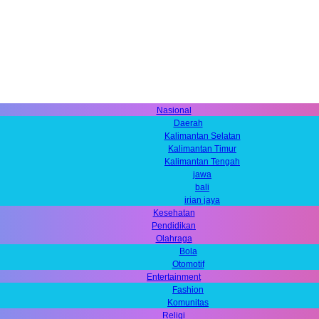
Nasional
Daerah
Kalimantan Selatan
Kalimantan Timur
Kalimantan Tengah
jawa
bali
irian jaya
Kesehatan
Pendidikan
Olahraga
Bola
Otomotif
Entertainment
Fashion
Komunitas
Religi