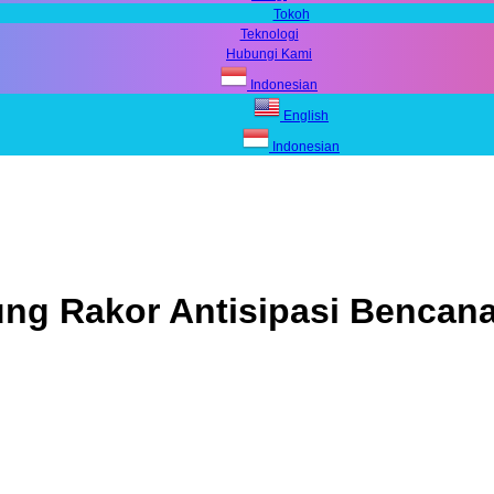
Tokoh
Teknologi
Hubungi Kami
Indonesian
English
Indonesian
ung Rakor Antisipasi Bencan