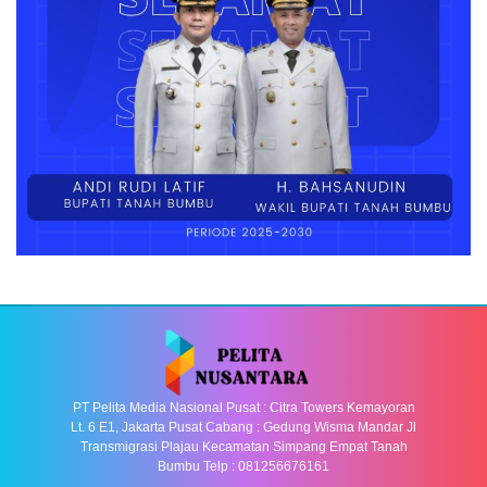
PT Pelita Media Nasional Pusat : Citra Towers Kemayoran
Lt. 6 E1, Jakarta Pusat Cabang : Gedung Wisma Mandar Jl
Transmigrasi Plajau Kecamatan Simpang Empat Tanah
Bumbu Telp : 081256676161