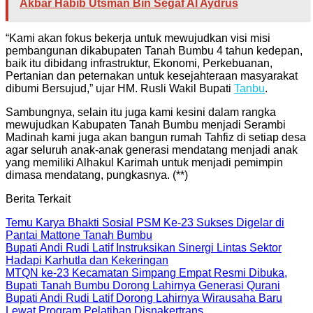
Akbar Habib Utsman Bin Segaf Al Aydrus
“Kami akan fokus bekerja untuk mewujudkan visi misi
pembangunan dikabupaten Tanah Bumbu 4 tahun kedepan,
baik itu dibidang infrastruktur, Ekonomi, Perkebuanan,
Pertanian dan peternakan untuk kesejahteraan masyarakat
dibumi Bersujud,” ujar HM. Rusli Wakil Bupati
Tanbu
.
Sambungnya, selain itu juga kami kesini dalam rangka
mewujudkan Kabupaten Tanah Bumbu menjadi Serambi
Madinah kami juga akan bangun rumah Tahfiz di setiap desa
agar seluruh anak-anak generasi mendatang menjadi anak
yang memiliki Alhakul Karimah untuk menjadi pemimpin
dimasa mendatang, pungkasnya. (**)
Berita Terkait
Temu Karya Bhakti Sosial PSM Ke-23 Sukses Digelar di
Pantai Mattone Tanah Bumbu
Bupati Andi Rudi Latif Instruksikan Sinergi Lintas Sektor
Hadapi Karhutla dan Kekeringan
MTQN ke-23 Kecamatan Simpang Empat Resmi Dibuka,
Bupati Tanah Bumbu Dorong Lahirnya Generasi Qurani
Bupati Andi Rudi Latif Dorong Lahirnya Wirausaha Baru
Lewat Program Pelatihan Disnakertrans