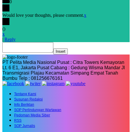
0
Would love your thoughts, please comment.
x
(
)
x
|
Reply
Insert
PT Pelita Media Nasional Pusat : Citra Towers Kemayoran
Lt. 6 E1, Jakarta Pusat Cabang : Gedung Wisma Mandar Jl
Transmigrasi Plajau Kecamatan Simpang Empat Tanah
Bumbu Telp : 081256676161
Tentang Kami
Susunan Redaksi
Info Beriklan
SOP Perlindungan Wartawan
Pedoman Media Siber
RSS
SOP Jurnalis