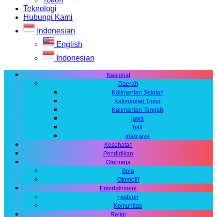
Teknologi
Hubungi Kami
Indonesian
English
Indonesian
Nasional
Daerah
Kalimantan Selatan
Kalimantan Timur
Kalimantan Tengah
jawa
bali
irian jaya
Kesehatan
Pendidikan
Olahraga
Bola
Otomotif
Entertainment
Fashion
Komunitas
Religi