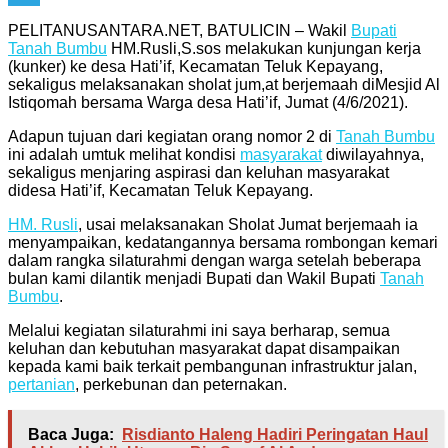
Telegram
PELITANUSANTARA.NET, BATULICIN – Wakil
Bupati
Tanah Bumbu
HM.Rusli,S.sos melakukan kunjungan kerja
(kunker) ke desa Hati’if, Kecamatan Teluk Kepayang,
sekaligus melaksanakan sholat jum,at berjemaah diMesjid Al
Istiqomah bersama Warga desa Hati’if, Jumat (4/6/2021).
Adapun tujuan dari kegiatan orang nomor 2 di
Tanah Bumbu
ini adalah umtuk melihat kondisi
masyarakat
diwilayahnya,
sekaligus menjaring aspirasi dan keluhan masyarakat
didesa Hati’if, Kecamatan Teluk Kepayang.
HM. Rusli
, usai melaksanakan Sholat Jumat berjemaah ia
menyampaikan, kedatangannya bersama rombongan kemari
dalam rangka silaturahmi dengan warga setelah beberapa
bulan kami dilantik menjadi Bupati dan Wakil Bupati
Tanah
Bumbu
.
Melalui kegiatan silaturahmi ini saya berharap, semua
keluhan dan kebutuhan masyarakat dapat disampaikan
kepada kami baik terkait pembangunan infrastruktur jalan,
pertanian
, perkebunan dan peternakan.
Baca Juga:
Risdianto Haleng Hadiri Peringatan Haul