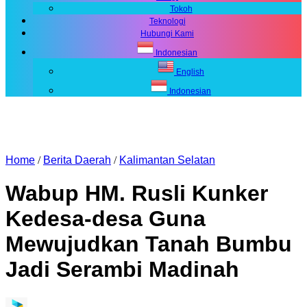
Tokoh
Teknologi
Hubungi Kami
Indonesian
English
Indonesian
Home
/
Berita Daerah
/
Kalimantan Selatan
Wabup HM. Rusli Kunker
Kedesa-desa Guna
Mewujudkan Tanah Bumbu
Jadi Serambi Madinah