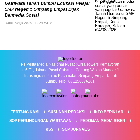
Gatriwara Tanah Bumbu Edukasi Pelajar
SMP Negeri 5 Simpang Empat Bijak
Bermedia Sosial
Rabu, 5 Agu 2026 - 19:36 WITA
PT Pelita Media Nasional Pusat : Citra Towers Kemayoran
Lt. 6 E1, Jakarta Pusat Cabang : Gedung Wisma Mandar Jl
Transmigrasi Plajau Kecamatan Simpang Empat Tanah
Bumbu Telp : 081256676161
TENTANG KAMI
SUSUNAN REDAKSI
INFO BERIKLAN
SOP PERLINDUNGAN WARTAWAN
PEDOMAN MEDIA SIBER
RSS
SOP JURNALIS