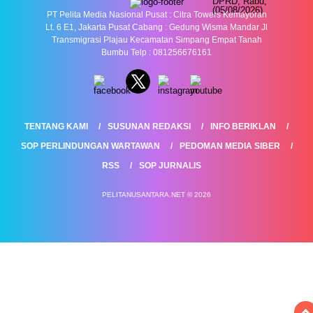
PT Pelita Media Nasional Pusat : Citra Towers Kemayoran
Lt. 6 E1, Jakarta Pusat Cabang : Gedung Wisma Mandar Jl
Transmigrasi Plajau Kecamatan Simpang Empat Tanah
Bumbu Telp : 081256676161
TENTANG KAMI
SUSUNAN REDAKSI
INFO BERIKLAN
SOP PERLINDUNGAN WARTAWAN
PEDOMAN MEDIA SIBER
RSS
SOP JURNALIS
PELITANUSANTARA.NET © 2026