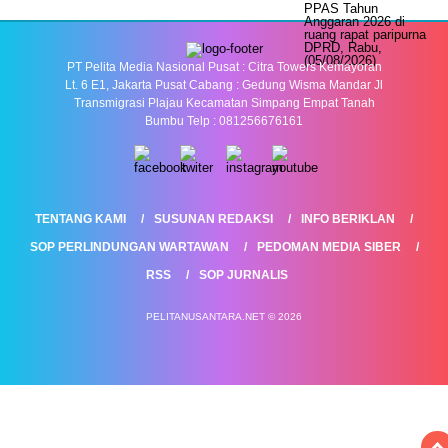
PT Pelita Media Nasional Pusat : Citra Towers Kemayoran
Lt. 6 E1, Jakarta Pusat Cabang : Gedung Wisma Mandar Jl
Transmigrasi Plajau Kecamatan Simpang Empat Tanah
Bumbu Telp : 081256676161
TENTANG KAMI
SUSUNAN REDAKSI
INFO BERIKLAN
SOP PERLINDUNGAN WARTAWAN
PEDOMAN MEDIA SIBER
RSS
SOP JURNALIS
PELITANUSANTARA.NET © 2026