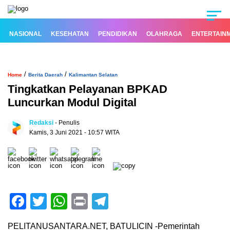
NASIONAL
KESEHATAN
PENDIDIKAN
OLAHRAGA
ENTERTAIN
/
/
Home
Berita Daerah
Kalimantan Selatan
Tingkatkan Pelayanan BPKAD
Luncurkan Modul Digital
Redaksi
- Penulis
Kamis, 3 Juni 2021 - 10:57 WITA
Facebook
Twitter
WhatsApp
Print
Telegram
PELITANUSANTARA.NET, BATULICIN -Pemerintah