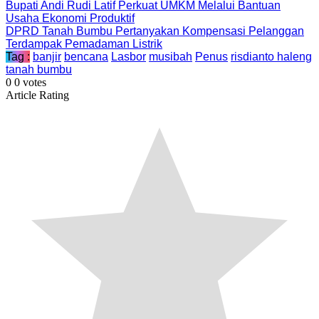
Bupati Andi Rudi Latif Perkuat UMKM Melalui Bantuan
Usaha Ekonomi Produktif
DPRD Tanah Bumbu Pertanyakan Kompensasi Pelanggan
Terdampak Pemadaman Listrik
Tag :
banjir
bencana
Lasbor
musibah
Penus
risdianto haleng
tanah bumbu
0
0
votes
Article Rating