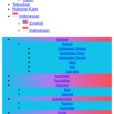
Teknologi
Hubungi Kami
Indonesian
English
Indonesian
Nasional
Daerah
Kalimantan Selatan
Kalimantan Timur
Kalimantan Tengah
jawa
bali
irian jaya
Kesehatan
Pendidikan
Olahraga
Bola
Otomotif
Entertainment
Fashion
Komunitas
Religi