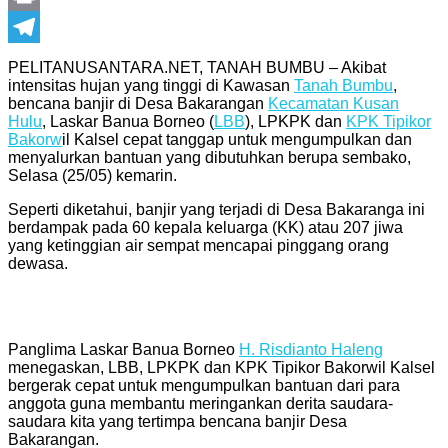
Print
Telegram
PELITANUSANTARA.NET, TANAH BUMBU – Akibat
intensitas hujan yang tinggi di Kawasan
Tanah Bumbu
,
bencana banjir di Desa Bakarangan
Kecamatan Kusan
Hulu
, Laskar Banua Borneo (
LBB
), LPKPK dan
KPK Tipikor
Bakorw
il Kalsel cepat tanggap untuk mengumpulkan dan
menyalurkan bantuan yang dibutuhkan berupa sembako,
Selasa (25/05) kemarin.
Seperti diketahui, banjir yang terjadi di Desa Bakaranga ini
berdampak pada 60 kepala keluarga (KK) atau 207 jiwa
yang ketinggian air sempat mencapai pinggang orang
dewasa.
Panglima Laskar Banua Borneo
H. Risdianto Haleng
menegaskan, LBB, LPKPK dan KPK Tipikor Bakorwil Kalsel
bergerak cepat untuk mengumpulkan bantuan dari para
anggota guna membantu meringankan derita saudara-
saudara kita yang tertimpa bencana banjir Desa
Bakarangan.