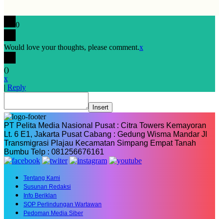
0
Would love your thoughts, please comment.
x
(
)
x
|
Reply
Insert
PT Pelita Media Nasional Pusat : Citra Towers Kemayoran
Lt. 6 E1, Jakarta Pusat Cabang : Gedung Wisma Mandar Jl
Transmigrasi Plajau Kecamatan Simpang Empat Tanah
Bumbu Telp : 081256676161
Tentang Kami
Susunan Redaksi
Info Beriklan
SOP Perlindungan Wartawan
Pedoman Media Siber