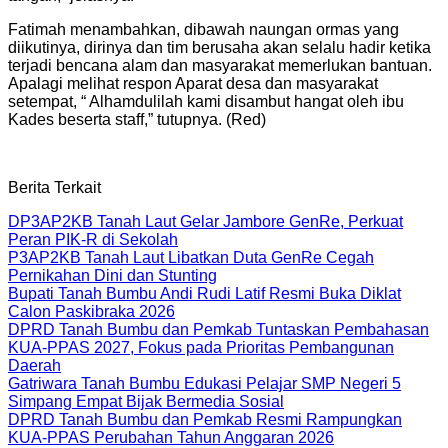
Fatimah menambahkan, dibawah naungan ormas yang
diikutinya, dirinya dan tim berusaha akan selalu hadir ketika
terjadi bencana alam dan masyarakat memerlukan bantuan.
Apalagi melihat respon Aparat desa dan masyarakat
setempat, “ Alhamdulilah kami disambut hangat oleh ibu
Kades beserta staff,” tutupnya. (Red)
Berita Terkait
DP3AP2KB Tanah Laut Gelar Jambore GenRe, Perkuat
Peran PIK-R di Sekolah
P3AP2KB Tanah Laut Libatkan Duta GenRe Cegah
Pernikahan Dini dan Stunting
Bupati Tanah Bumbu Andi Rudi Latif Resmi Buka Diklat
Calon Paskibraka 2026
DPRD Tanah Bumbu dan Pemkab Tuntaskan Pembahasan
KUA-PPAS 2027, Fokus pada Prioritas Pembangunan
Daerah
Gatriwara Tanah Bumbu Edukasi Pelajar SMP Negeri 5
Simpang Empat Bijak Bermedia Sosial
DPRD Tanah Bumbu dan Pemkab Resmi Rampungkan
KUA-PPAS Perubahan Tahun Anggaran 2026