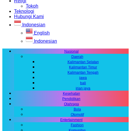
Religi
Tokoh
Teknologi
Hubungi Kami
Indonesian
English
Indonesian
Nasional
Daerah
Kalimantan Selatan
Kalimantan Timur
Kalimantan Tengah
jawa
bali
irian jaya
Kesehatan
Pendidikan
Olahraga
Bola
Otomotif
Entertainment
Fashion
Komunitas