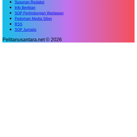
Susunan Redaksi
Info Beriklan
SOP Perlindungan Wartawan
Pedoman Media Siber
RSS
SOP Jurnalis
Pelitanusantara.net © 2026