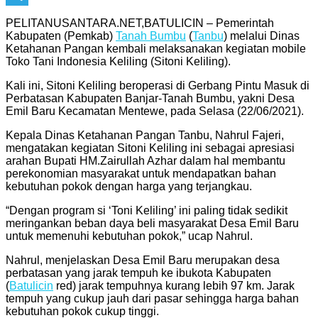
Telegram
PELITANUSANTARA.NET,BATULICIN – Pemerintah
Kabupaten (Pemkab)
Tanah Bumbu
(
Tanbu
) melalui Dinas
Ketahanan Pangan kembali melaksanakan kegiatan mobile
Toko Tani Indonesia Keliling (Sitoni Keliling).
Kali ini, Sitoni Keliling beroperasi di Gerbang Pintu Masuk di
Perbatasan Kabupaten Banjar-Tanah Bumbu, yakni Desa
Emil Baru Kecamatan Mentewe, pada Selasa (22/06/2021).
Kepala Dinas Ketahanan Pangan Tanbu, Nahrul Fajeri,
mengatakan kegiatan Sitoni Keliling ini sebagai apresiasi
arahan Bupati HM.Zairullah Azhar dalam hal membantu
perekonomian masyarakat untuk mendapatkan bahan
kebutuhan pokok dengan harga yang terjangkau.
“Dengan program si ‘Toni Keliling’ ini paling tidak sedikit
meringankan beban daya beli masyarakat Desa Emil Baru
untuk memenuhi kebutuhan pokok,” ucap Nahrul.
Nahrul, menjelaskan Desa Emil Baru merupakan desa
perbatasan yang jarak tempuh ke ibukota Kabupaten
(
Batulicin
red) jarak tempuhnya kurang lebih 97 km. Jarak
tempuh yang cukup jauh dari pasar sehingga harga bahan
kebutuhan pokok cukup tinggi.