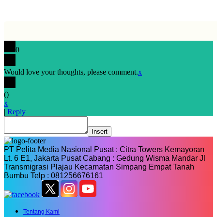
0
Would love your thoughts, please comment.
x
(
)
x
|
Reply
Insert
PT Pelita Media Nasional Pusat : Citra Towers Kemayoran
Lt. 6 E1, Jakarta Pusat Cabang : Gedung Wisma Mandar Jl
Transmigrasi Plajau Kecamatan Simpang Empat Tanah
Bumbu Telp : 081256676161
Tentang Kami