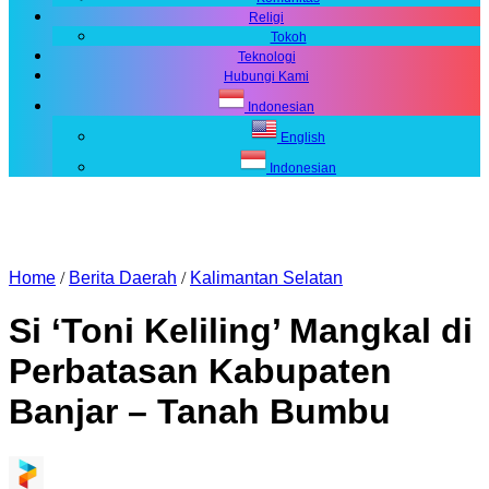
Religi
Tokoh
Teknologi
Hubungi Kami
Indonesian
English
Indonesian
Home
/
Berita Daerah
/
Kalimantan Selatan
Si ‘Toni Keliling’ Mangkal di
Perbatasan Kabupaten
Banjar – Tanah Bumbu