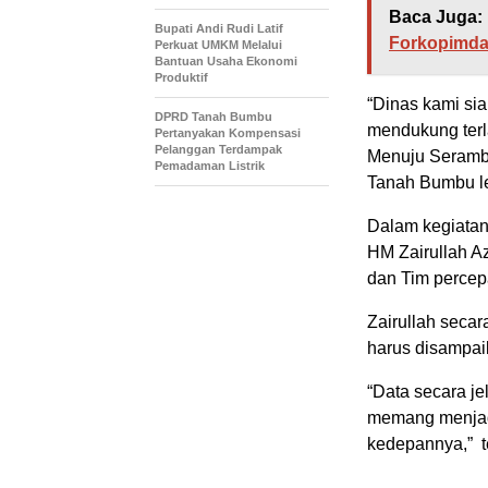
Baca Juga:
Bupati Andi Rudi Latif
Forkopimda
Perkuat UMKM Melalui
Bantuan Usaha Ekonomi
Produktif
“Dinas kami sia
DPRD Tanah Bumbu
mendukung ter
Pertanyakan Kompensasi
Pelanggan Terdampak
Menuju Seramb
Pemadaman Listrik
Tanah Bumbu le
Dalam kegiatan
HM Zairullah Az
dan Tim perce
Zairullah secar
harus disampai
“Data secara je
memang menjadi
kedepannya,” t