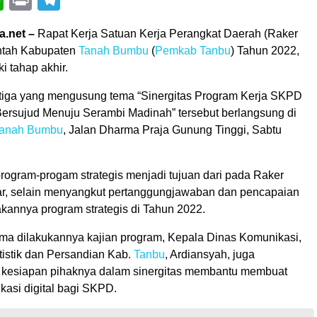
a.net –
Rapat Kerja Satuan Kerja Perangkat Daerah (Raker
tah Kabupaten
Tanah Bumbu
(
Pemkab Tanbu
) Tahun 2022,
 tahap akhir.
ketiga yang mengusung tema “Sinergitas Program Kerja SKPD
rsujud Menuju Serambi Madinah” tersebut berlangsung di
Tanah Bumbu
, Jalan Dharma Praja Gunung Tinggi, Sabtu
ogram-progam strategis menjadi tujuan dari pada Raker
ar, selain menyangkut pertanggungjawaban dan pencapaian
akannya program strategis di Tahun 2022.
ama dilakukannya kajian program, Kepala Dinas Komunikasi,
atistik dan Persandian Kab.
Tanbu
, Ardiansyah, juga
kesiapan pihaknya dalam sinergitas membantu membuat
kasi digital bagi SKPD.