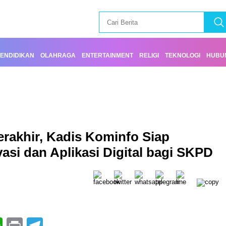
ENDIDIKAN
OLAHRAGA
ENTERTAINMENT
RELIGI
TEKNOLOGI
HUBUN
erakhir, Kadis Kominfo Siap
i dan Aplikasi Digital bagi SKPD
book
itter
WhatsApp
Print
Telegram