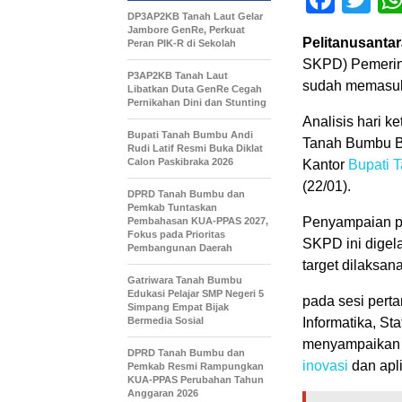
DP3AP2KB Tanah Laut Gelar
Jambore GenRe, Perkuat
Pelitanusantar
Peran PIK-R di Sekolah
SKPD) Pemerin
P3AP2KB Tanah Laut
sudah memasuki
Libatkan Duta GenRe Cegah
Pernikahan Dini dan Stunting
Analisis hari 
Bupati Tanah Bumbu Andi
Tanah Bumbu Be
Rudi Latif Resmi Buka Diklat
Calon Paskibraka 2026
Kantor
Bupati 
(22/01).
DPRD Tanah Bumbu dan
Pemkab Tuntaskan
Penyampaian pr
Pembahasan KUA-PPAS 2027,
Fokus pada Prioritas
SKPD ini digel
Pembangunan Daerah
target dilaksan
Gatriwara Tanah Bumbu
Edukasi Pelajar SMP Negeri 5
pada sesi pert
Simpang Empat Bijak
Bermedia Sosial
Informatika, St
menyampaikan 
DPRD Tanah Bumbu dan
inovasi
dan apli
Pemkab Resmi Rampungkan
KUA-PPAS Perubahan Tahun
Anggaran 2026