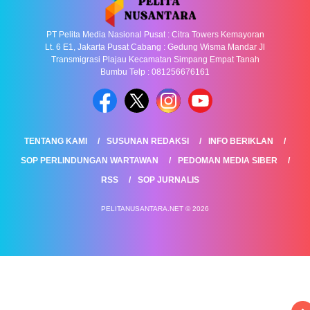
PT Pelita Media Nasional Pusat : Citra Towers Kemayoran
Lt. 6 E1, Jakarta Pusat Cabang : Gedung Wisma Mandar Jl
Transmigrasi Plajau Kecamatan Simpang Empat Tanah
Bumbu Telp : 081256676161
TENTANG KAMI
SUSUNAN REDAKSI
INFO BERIKLAN
SOP PERLINDUNGAN WARTAWAN
PEDOMAN MEDIA SIBER
RSS
SOP JURNALIS
PELITANUSANTARA.NET © 2026