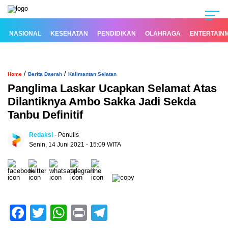
NASIONAL
KESEHATAN
PENDIDIKAN
OLAHRAGA
ENTERTAIN
/
/
Home
Berita Daerah
Kalimantan Selatan
Panglima Laskar Ucapkan Selamat Atas
Dilantiknya Ambo Sakka Jadi Sekda
Tanbu Definitif
Redaksi
- Penulis
Senin, 14 Juni 2021 - 15:09 WITA
Facebook
Twitter
WhatsApp
Print
Telegram