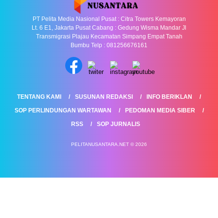
PT Pelita Media Nasional Pusat : Citra Towers Kemayoran
Lt. 6 E1, Jakarta Pusat Cabang : Gedung Wisma Mandar Jl
Transmigrasi Plajau Kecamatan Simpang Empat Tanah
Bumbu Telp : 081256676161
TENTANG KAMI
SUSUNAN REDAKSI
INFO BERIKLAN
SOP PERLINDUNGAN WARTAWAN
PEDOMAN MEDIA SIBER
RSS
SOP JURNALIS
PELITANUSANTARA.NET © 2026