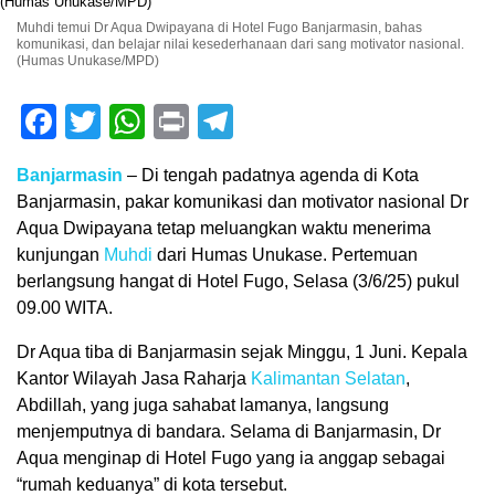
Muhdi temui Dr Aqua Dwipayana di Hotel Fugo Banjarmasin, bahas
komunikasi, dan belajar nilai kesederhanaan dari sang motivator nasional.
(Humas Unukase/MPD)
Facebook
Twitter
WhatsApp
Print
Telegram
Banjarmasin
– Di tengah padatnya agenda di Kota
Banjarmasin, pakar komunikasi dan motivator nasional Dr
Aqua Dwipayana tetap meluangkan waktu menerima
kunjungan
Muhdi
dari Humas Unukase. Pertemuan
berlangsung hangat di Hotel Fugo, Selasa (3/6/25) pukul
09.00 WITA.
Dr Aqua tiba di Banjarmasin sejak Minggu, 1 Juni. Kepala
Kantor Wilayah Jasa Raharja
Kalimantan Selatan
,
Abdillah, yang juga sahabat lamanya, langsung
menjemputnya di bandara. Selama di Banjarmasin, Dr
Aqua menginap di Hotel Fugo yang ia anggap sebagai
“rumah keduanya” di kota tersebut.