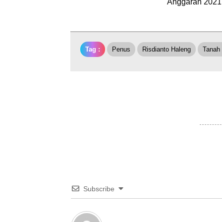
Anggaran 2021. 
Tag :
Penus
Risdianto Haleng
Tanah
Subscribe