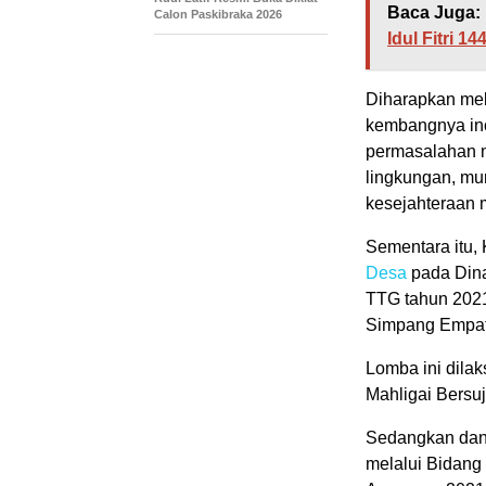
Baca Juga:
Calon Paskibraka 2026
Idul Fitri 1
Diharapkan mel
kembangnya in
permasalahan m
lingkungan, mu
kesejahteraan 
Sementara itu
Desa
pada Dina
TTG tahun 2021 
Simpang Empat
Lomba ini dilak
Mahligai Bersuj
Sedangkan dan
melalui Bidan