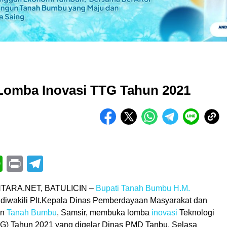
Lomba Inovasi TTG Tahun 2021
book
itter
WhatsApp
Print
Telegram
TARA.NET, BATULICIN –
Bupati Tanah Bumbu
H.M.
diwakili Plt.Kepala Dinas Pemberdayaan Masyarakat dan
en
Tanah Bumbu
, Samsir, membuka lomba
inovasi
Teknologi
G) Tahun 2021 yang digelar Dinas PMD Tanbu, Selasa