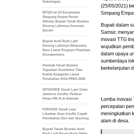
Kekeringan
(25/05/2021) b
MTQN ke-23 Kecamatan
Simpang Empat
Simpang Empat Resmi
Dibuka, Bupati Tanah Bumbu
Bupati dalam s
Dorong Lahirnya Generasi
Qurani
Samsir, menyam
inovasi TTG ti
Bupati Andi Rudi Latif
Dorong Lahirnya Wirausaha
wujudkan pemba
Baru Lewat Program Pelatihan
dalam upaya u
Disnakertrans
sumberdaya loka
Pemkab Tanah Bumbu
berkelanjutan d
Tegaskan Komitmen Tata
Kelola Anggaran Lewat
Perubahan KUA-PPAS 2026
DP3AP2KB Tanah Laut Gelar
Jambore GenRe, Perkuat
Peran PIK-R di Sekolah
Lomba inovasi 
percepatan pem
P3AP2KB Tanah Laut
meningkatkan k
Libatkan Duta GenRe Cegah
Pernikahan Dini dan Stunting
alam di desa.
Bupati Tanah Bumbu Andi
Rudi Latif Resmi Buka Diklat