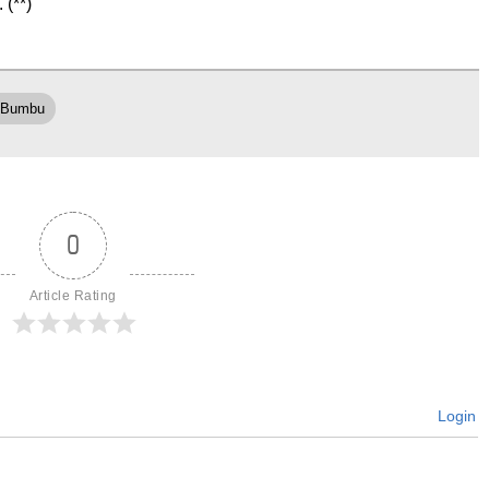
(**)
 Bumbu
0
Article Rating
Login