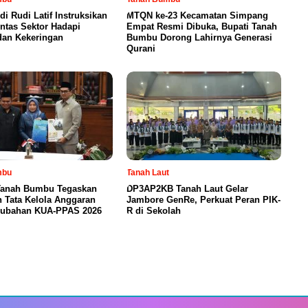
di Rudi Latif Instruksikan
MTQN ke-23 Kecamatan Simpang
intas Sektor Hadapi
Empat Resmi Dibuka, Bupati Tanah
dan Kekeringan
Bumbu Dorong Lahirnya Generasi
Qurani
mbu
Tanah Laut
anah Bumbu Tegaskan
DP3AP2KB Tanah Laut Gelar
 Tata Kelola Anggaran
Jambore GenRe, Perkuat Peran PIK-
rubahan KUA-PPAS 2026
R di Sekolah