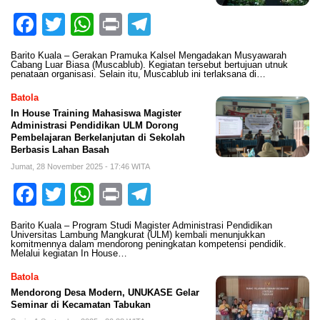
Facebook
Twitter
WhatsApp
Print
Telegram
Barito Kuala – Gerakan Pramuka Kalsel Mengadakan Musyawarah
Cabang Luar Biasa (Muscablub). Kegiatan tersebut bertujuan utnuk
penataan organisasi. Selain itu, Muscablub ini terlaksana di…
Batola
In House Training Mahasiswa Magister
Administrasi Pendidikan ULM Dorong
Pembelajaran Berkelanjutan di Sekolah
Berbasis Lahan Basah
Jumat, 28 November 2025 - 17:46 WITA
Facebook
Twitter
WhatsApp
Print
Telegram
Barito Kuala – Program Studi Magister Administrasi Pendidikan
Universitas Lambung Mangkurat (ULM) kembali menunjukkan
komitmennya dalam mendorong peningkatan kompetensi pendidik.
Melalui kegiatan In House…
Batola
Mendorong Desa Modern, UNUKASE Gelar
Seminar di Kecamatan Tabukan