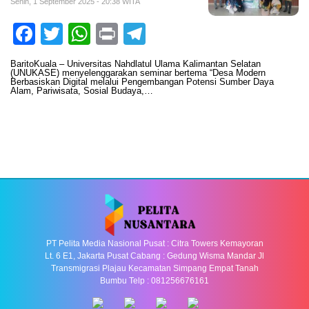
Senin, 1 September 2025 - 20:38 WITA
Facebook
Twitter
WhatsApp
Print
Telegram
BaritoKuala – Universitas Nahdlatul Ulama Kalimantan Selatan
(UNUKASE) menyelenggarakan seminar bertema “Desa Modern
Berbasiskan Digital melalui Pengembangan Potensi Sumber Daya
Alam, Pariwisata, Sosial Budaya,…
PT Pelita Media Nasional Pusat : Citra Towers Kemayoran
Lt. 6 E1, Jakarta Pusat Cabang : Gedung Wisma Mandar Jl
Transmigrasi Plajau Kecamatan Simpang Empat Tanah
Bumbu Telp : 081256676161