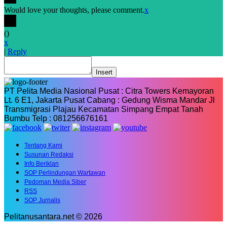
Would love your thoughts, please comment.
x
(
)
x
|
Reply
Insert
PT Pelita Media Nasional Pusat : Citra Towers Kemayoran
Lt. 6 E1, Jakarta Pusat Cabang : Gedung Wisma Mandar Jl
Transmigrasi Plajau Kecamatan Simpang Empat Tanah
Bumbu Telp : 081256676161
Tentang Kami
Susunan Redaksi
Info Beriklan
SOP Perlindungan Wartawan
Pedoman Media Siber
RSS
SOP Jurnalis
Pelitanusantara.net © 2026