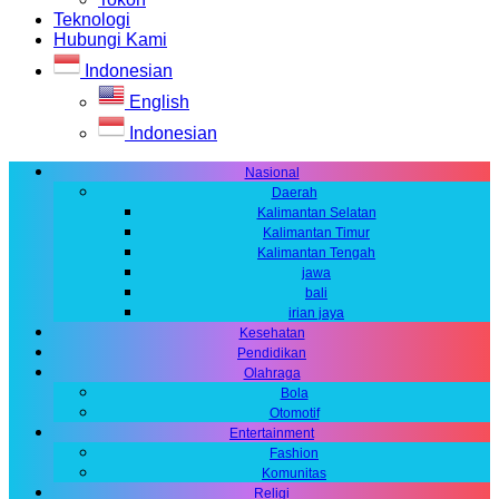
Teknologi
Hubungi Kami
Indonesian
English
Indonesian
Nasional
Daerah
Kalimantan Selatan
Kalimantan Timur
Kalimantan Tengah
jawa
bali
irian jaya
Kesehatan
Pendidikan
Olahraga
Bola
Otomotif
Entertainment
Fashion
Komunitas
Religi