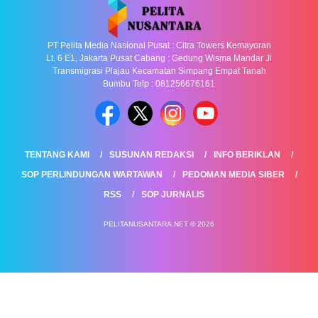
PT Pelita Media Nasional Pusat : Citra Towers Kemayoran
Lt. 6 E1, Jakarta Pusat Cabang : Gedung Wisma Mandar Jl
Transmigrasi Plajau Kecamatan Simpang Empat Tanah
Bumbu Telp : 081256676161
TENTANG KAMI
SUSUNAN REDAKSI
INFO BERIKLAN
SOP PERLINDUNGAN WARTAWAN
PEDOMAN MEDIA SIBER
RSS
SOP JURNALIS
PELITANUSANTARA.NET © 2026