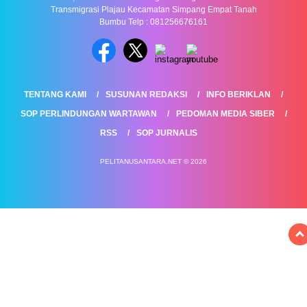
Transmigrasi Plajau Kecamatan Simpang Empat Tanah
Bumbu Telp : 081256676161
TENTANG KAMI
SUSUNAN REDAKSI
INFO BERIKLAN
SOP PERLINDUNGAN WARTAWAN
PEDOMAN MEDIA SIBER
RSS
SOP JURNALIS
PELITANUSANTARA.NET © 2026