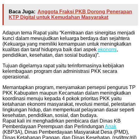
Baca Juga:
Anggota Fraksi PKB Dorong Penerapan
KTP Digital untuk Kemudahan Masyarakat
Adapun tema Rapat yaitu “Kemitraan dan sinergitas menjadi
kunci dalam mewujudkan keluarga berdaya dan sejahtera
(Kekuarga yang memiliki kemampuan untuk meningkatkan
kualitas dan taraf hidupnya baik dari aspek
ekonomi
,
pendidikan, kesehatan, dan sosial budaya)”.
Tujuan digelarnya rapat yaitu terinformasinya kebijakan
kelembagaan program dan administrasi PKK secara
operasional.
Memantapkan program, menyamakan persepsi pengurus TP
PKK Kabupaten maupun Kecamatan dalam meningkatkan
koordinasi menuju kepada 4 pokok prioritas PKK yaitu
ketahanan ekonomi masyarakat, revolusi mental, pelestarian
lingkungan hidup, dan memperkuat pelayanan dasar seperti
kesehatan, pendidikan, sosial, dan budaya.
Rapat kali ini menghadirkan pembicara dari Dinas KB
Pemberdayaan Perempuan dan Perlindungan
Anak
(KBP3A), Dinas Pemberdayaan Masyarakat Desa (PMD),
Dinas Ketahanan Pangan, dan Dinas Kesehatan. (rsd/tmc/ril)