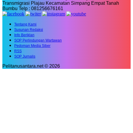
Transmigrasi Plajau Kecamatan Simpang Empat Tanah
Bumbu Telp : 081256676161
Tentang Kami
Susunan Redaksi
Info Beriklan
SOP Perlindungan Wartawan
Pedoman Media Siber
RSS
SOP Jurnalis
Pelitanusantara.net © 2026