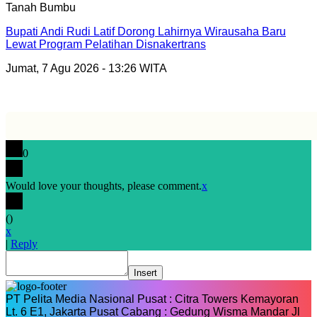
Tanah Bumbu
Bupati Andi Rudi Latif Dorong Lahirnya Wirausaha Baru
Lewat Program Pelatihan Disnakertrans
Jumat, 7 Agu 2026 - 13:26 WITA
0
Would love your thoughts, please comment.
x
(
)
x
|
Reply
Insert
PT Pelita Media Nasional Pusat : Citra Towers Kemayoran
Lt. 6 E1, Jakarta Pusat Cabang : Gedung Wisma Mandar Jl