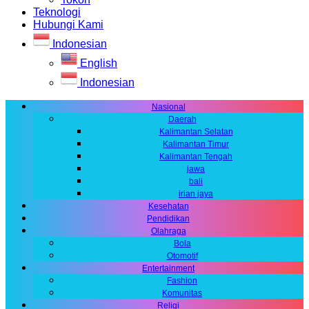
Teknologi
Hubungi Kami
Indonesian
English
Indonesian
Nasional
Daerah
Kalimantan Selatan
Kalimantan Timur
Kalimantan Tengah
jawa
bali
irian jaya
Kesehatan
Pendidikan
Olahraga
Bola
Otomotif
Entertainment
Fashion
Komunitas
Religi