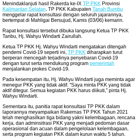
Menindaklanjuti hasil Rakerda ke-IX
TP PKK
Provinsi
Kalimantan Selatan
. TP PKK Kabupaten
Tanah Bumbu
menggelar rapat konsultasi dengan seluruh jajarannya,
bertempat di Mahligai Bersujud, Kamis (03/06) kemarin.
Rapat konsultasi tersebut dibuka langsung Ketua TP PKK
Tanbu, Hj. Wahyu Windarti Zairullah.
Ketua TP PKK Hj. Wahyu Windarti mengatakan ditengah
pendemi Covid-19 seperti ini,
TP PKK
diharapkan turut
berperan mencegah terjadinya penyebaran Covid-19
dengan turut serta mendukung program
pemerintah
menjalankan prokes Covid-19.
Pada kesempatan itu, Hj. Wahyu Windarti juga meminta agar
menegur PKK yang tidak aktif. “Saya minta PKK yang tidak
aktif ditegur. Semua kegiatan PKK harus diikuti,” pinta Hj.
Wahyu Windarti.
Sementara itu, panitia rapat konsultasi TP PKK dalam
laporannya meyampaikan Rakernas TP PKK Tahun 2021
telah menghasilkan tiga bidang yakni kelembagaan, rencana
kerja, dan adminsitrasi PKK yang menjadi pedoman dasar
operasional dan acuan dalam pengelolaan kelembagaan,
serta program kegiatan PKK dalam kurun waktu 5 tahun.