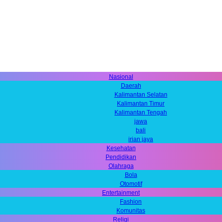
Nasional
Daerah
Kalimantan Selatan
Kalimantan Timur
Kalimantan Tengah
jawa
bali
irian jaya
Kesehatan
Pendidikan
Olahraga
Bola
Otomotif
Entertainment
Fashion
Komunitas
Religi