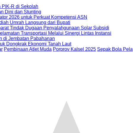
 PIK-R di Sekolah
 Dini dan Stunting
ator 2026 untuk Perkuat Kompetensi ASN
iah Umrah Langsung dari Bupati
rat Tindak Dugaan Penyalahgunaan Solar Subsidi
amatan Transportasi Melalui Sinergi Lintas Instansi
an di Jembatan Pabahanan
ntuk Dongkrak Ekonomi Tanah Laut
ar
Pembinaan Atlet Muda
Porprov Kalsel 2025
Sepak Bola Pela