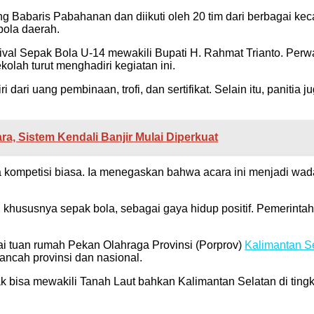
 Babaris Pabahanan dan diikuti oleh 20 tim dari berbagai kec
bola daerah.
val Sepak Bola U-14 mewakili Bupati H. Rahmat Trianto. Perw
kolah turut menghadiri kegiatan ini.
i dari uang pembinaan, trofi, dan sertifikat. Selain itu, panit
a, Sistem Kendali Banjir Mulai Diperkuat
a kompetisi biasa. Ia menegaskan bahwa acara ini menjadi wad
, khususnya sepak bola, sebagai gaya hidup positif. Pemerin
ai tuan rumah Pekan Olahraga Provinsi (Porprov)
Kalimantan S
cah provinsi dan nasional.
 bisa mewakili Tanah Laut bahkan Kalimantan Selatan di tingkat