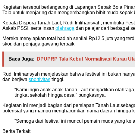
Kegiatan tersebut berlangsung di Lapangan Sepak Bola Pinang
Tala untuk menjaring dan mengembangkan bibit muda sepak 
Kepala Dispora Tanah Laut, Rudi Imtihansyah, membuka Festi
Askab PSSI, serta insan
olahraga
dan pelajar dari berbagai se
Mereka menyiapkan total hadiah senilai Rp12,5 juta yang terdir
skor, dan penjaga gawang terbaik.
Baca Juga:
DPUPRP Tala Kebut Normalisasi Kurau Utar
Rudi Imtihansyah menjelaskan bahwa festival ini bukan hany
dan berjiwa
sportivitas
tinggi.
“Kami ingin anak-anak Tanah Laut menjadikan olahraga
tingkat sekolah hingga desa,” pungkasnya.
Kegiatan ini menjadi bagian dari persiapan Tanah Laut sebag
potensial yang mampu mengharumkan nama daerah hingga kan
“Semoga dari festival ini muncul pemain muda yang kelak
Berita Terkait