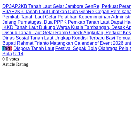
DP3AP2KB Tanah Laut Gelar Jambore GenRe, Perkuat Peran
P3AP2KB Tanah Laut Libatkan Duta GenRe Cegah Pernikahan
Pemkab Tanah Laut Gelar Pelatihan Kepemimpinan Administr
Jelang Purnatugas, Dua PPPK Pemkab Tanah Laut Dapat Had
IKKD Tanah Laut Dukung Warga Kuala Tambangan, Desak Apa
Dishub Tanah Laut Gelar Ramp Check Angkutan, Perkuat Kesel
Dinas Sosial Tanah Laut Ungkap Kondisi Terbaru Bayi Temu
Bupati Rahmat Trianto Matangkan Calendar of Event 2026 u
Tag :
Dispora Tanah Laut
Festival Sepak Bola
Olahraga Pelaj
Bola
U-14
0
0
votes
Article Rating