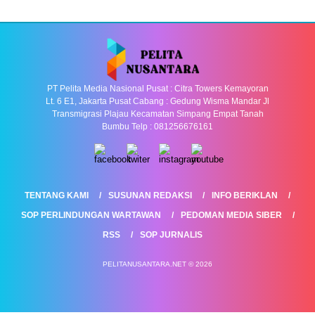
PT Pelita Media Nasional Pusat : Citra Towers Kemayoran
Lt. 6 E1, Jakarta Pusat Cabang : Gedung Wisma Mandar Jl
Transmigrasi Plajau Kecamatan Simpang Empat Tanah
Bumbu Telp : 081256676161
TENTANG KAMI
SUSUNAN REDAKSI
INFO BERIKLAN
SOP PERLINDUNGAN WARTAWAN
PEDOMAN MEDIA SIBER
RSS
SOP JURNALIS
PELITANUSANTARA.NET © 2026