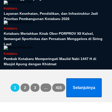
Kotabaru
Layanan Kesehatan, Pendidikan, dan Infrastruktur Jadi
Prioritas Pembangunan Kotabaru 2026
Kotabaru
Kotabaru Meriahkan Kirab Obor PORPROV XII Kalsel,
Semangat Sportivitas dan Persatuan Menggelora di Siring
Laut
Kotabaru
Pemkab Kotabaru Memperingati Maulid Nabi 1447 H di
Masjid Apung dengan Khidmat
Paginasi
1
2
3
…
415
Selanjutnya
pos