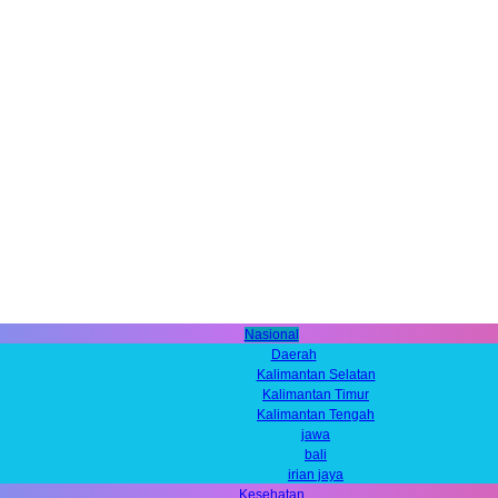
Nasional
Daerah
Kalimantan Selatan
Kalimantan Timur
Kalimantan Tengah
jawa
bali
irian jaya
Kesehatan