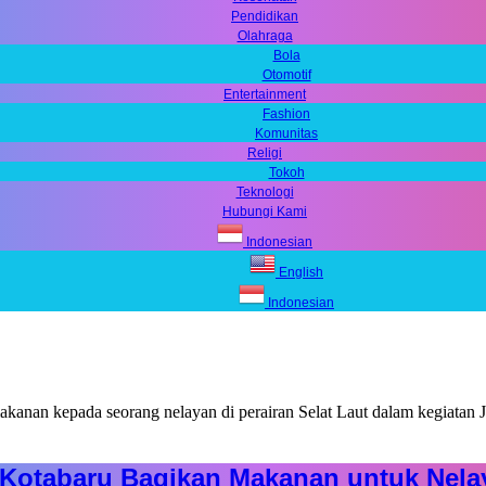
Pendidikan
Olahraga
Bola
Otomotif
Entertainment
Fashion
Komunitas
Religi
Tokoh
Teknologi
Hubungi Kami
Indonesian
English
Indonesian
s Kotabaru Bagikan Makanan untuk Nela