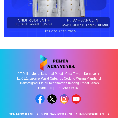
PT Pelita Media Nasional Pusat : Citra Towers Kemayoran
Lt. 6 E1, Jakarta Pusat Cabang : Gedung Wisma Mandar Jl
Transmigrasi Plajau Kecamatan Simpang Empat Tanah
Bumbu Telp : 081256676161
TENTANG KAMI
SUSUNAN REDAKSI
INFO BERIKLAN