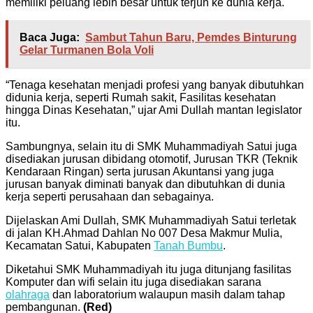
memiliki peluang lebih besar untuk terjun ke dunia kerja.
Baca Juga:
Sambut Tahun Baru, Pemdes Binturung
Gelar Turmanen Bola Voli
“Tenaga kesehatan menjadi profesi yang banyak dibutuhkan
didunia kerja, seperti Rumah sakit, Fasilitas kesehatan
hingga Dinas Kesehatan,” ujar Ami Dullah mantan legislator
itu.
Sambungnya, selain itu di SMK Muhammadiyah Satui juga
disediakan jurusan dibidang otomotif, Jurusan TKR (Teknik
Kendaraan Ringan) serta jurusan Akuntansi yang juga
jurusan banyak diminati banyak dan dibutuhkan di dunia
kerja seperti perusahaan dan sebagainya.
Dijelaskan Ami Dullah, SMK Muhammadiyah Satui terletak
di jalan KH.Ahmad Dahlan No 007 Desa Makmur Mulia,
Kecamatan Satui, Kabupaten
Tanah Bumbu
.
Diketahui SMK Muhammadiyah itu juga ditunjang fasilitas
Komputer dan wifi selain itu juga disediakan sarana
olahraga
dan laboratorium walaupun masih dalam tahap
pembangunan.
(Red)