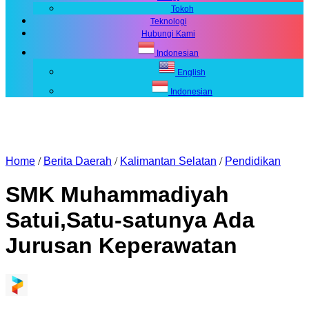
Tokoh
Teknologi
Hubungi Kami
Indonesian
English
Indonesian
Home
/
Berita Daerah
/
Kalimantan Selatan
/
Pendidikan
SMK Muhammadiyah
Satui,Satu-satunya Ada
Jurusan Keperawatan