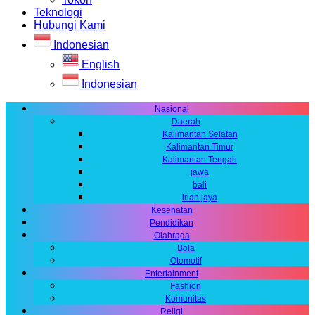
Teknologi
Hubungi Kami
Indonesian
English
Indonesian
Nasional
Daerah
Kalimantan Selatan
Kalimantan Timur
Kalimantan Tengah
jawa
bali
irian jaya
Kesehatan
Pendidikan
Olahraga
Bola
Otomotif
Entertainment
Fashion
Komunitas
Religi