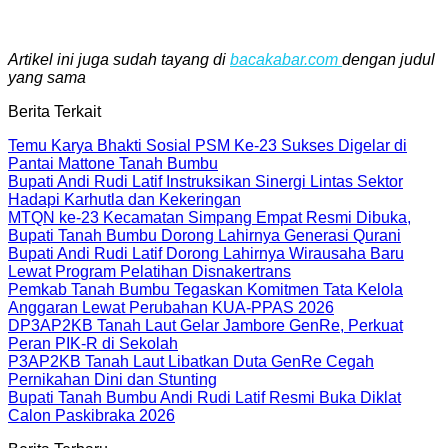
Artikel ini juga sudah tayang di
bacakabar.com
dengan judul
yang sama
Berita Terkait
Temu Karya Bhakti Sosial PSM Ke-23 Sukses Digelar di
Pantai Mattone Tanah Bumbu
Bupati Andi Rudi Latif Instruksikan Sinergi Lintas Sektor
Hadapi Karhutla dan Kekeringan
MTQN ke-23 Kecamatan Simpang Empat Resmi Dibuka,
Bupati Tanah Bumbu Dorong Lahirnya Generasi Qurani
Bupati Andi Rudi Latif Dorong Lahirnya Wirausaha Baru
Lewat Program Pelatihan Disnakertrans
Pemkab Tanah Bumbu Tegaskan Komitmen Tata Kelola
Anggaran Lewat Perubahan KUA-PPAS 2026
DP3AP2KB Tanah Laut Gelar Jambore GenRe, Perkuat
Peran PIK-R di Sekolah
P3AP2KB Tanah Laut Libatkan Duta GenRe Cegah
Pernikahan Dini dan Stunting
Bupati Tanah Bumbu Andi Rudi Latif Resmi Buka Diklat
Calon Paskibraka 2026