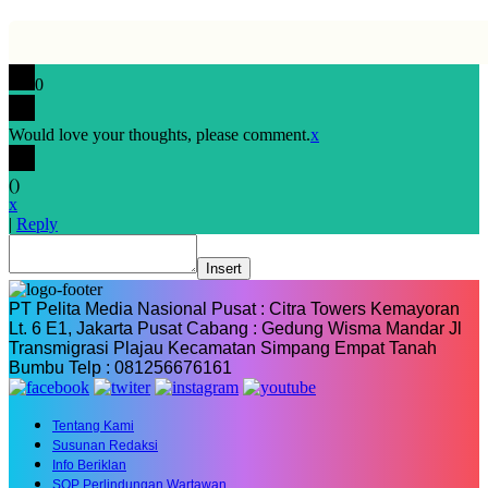
0
Would love your thoughts, please comment.
x
(
)
x
|
Reply
Insert
PT Pelita Media Nasional Pusat : Citra Towers Kemayoran
Lt. 6 E1, Jakarta Pusat Cabang : Gedung Wisma Mandar Jl
Transmigrasi Plajau Kecamatan Simpang Empat Tanah
Bumbu Telp : 081256676161
Tentang Kami
Susunan Redaksi
Info Beriklan
SOP Perlindungan Wartawan