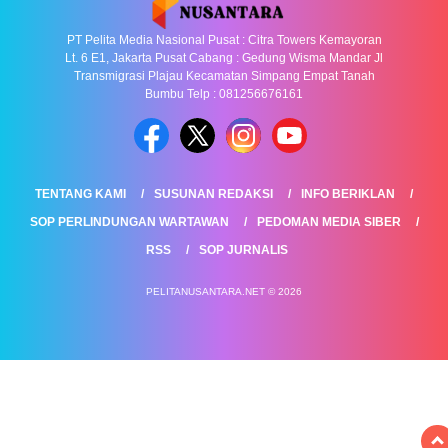
PT Pelita Media Nasional Pusat : Citra Towers Kemayoran
Lt. 6 E1, Jakarta Pusat Cabang : Gedung Wisma Mandar Jl
Transmigrasi Plajau Kecamatan Simpang Empat Tanah
Bumbu Telp : 081256676161
TENTANG KAMI
SUSUNAN REDAKSI
INFO BERIKLAN
SOP PERLINDUNGAN WARTAWAN
PEDOMAN MEDIA SIBER
RSS
SOP JURNALIS
PELITANUSANTARA.NET © 2026