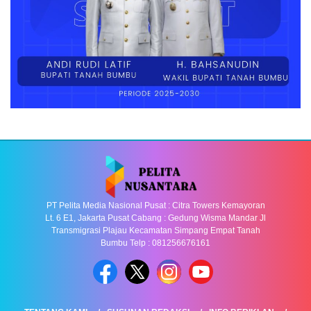
PT Pelita Media Nasional Pusat : Citra Towers Kemayoran
Lt. 6 E1, Jakarta Pusat Cabang : Gedung Wisma Mandar Jl
Transmigrasi Plajau Kecamatan Simpang Empat Tanah
Bumbu Telp : 081256676161