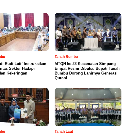
mbu
Tanah Bumbu
di Rudi Latif Instruksikan
MTQN ke-23 Kecamatan Simpang
intas Sektor Hadapi
Empat Resmi Dibuka, Bupati Tanah
dan Kekeringan
Bumbu Dorong Lahirnya Generasi
Qurani
mbu
Tanah Laut