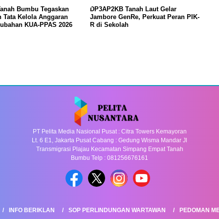
anah Bumbu Tegaskan
DP3AP2KB Tanah Laut Gelar
 Tata Kelola Anggaran
Jambore GenRe, Perkuat Peran PIK-
rubahan KUA-PPAS 2026
R di Sekolah
PT Pelita Media Nasional Pusat : Citra Towers Kemayoran
Lt. 6 E1, Jakarta Pusat Cabang : Gedung Wisma Mandar Jl
Transmigrasi Plajau Kecamatan Simpang Empat Tanah
Bumbu Telp : 081256676161
INFO BERIKLAN
SOP PERLINDUNGAN WARTAWAN
PEDOMAN ME