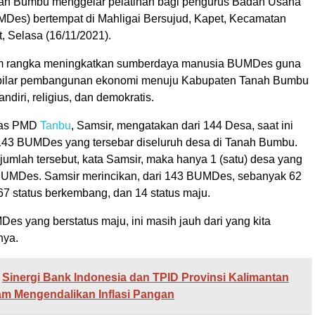
ah Bumbu menggelar pelatihan bagi pengurus Badan Usaha
MDes) bertempat di Mahligai Bersujud, Kapet, Kecamatan
 Selasa (16/11/2021).
 rangka meningkatkan sumberdaya manusia BUMDes guna
ilar pembangunan ekonomi menuju Kabupaten Tanah Bumbu
ndiri, religius, dan demokratis.
inas PMD
Tanbu
, Samsir, mengatakan dari 144 Desa, saat ini
43 BUMDes yang tersebar diseluruh desa di Tanah Bumbu.
ri jumlah tersebut, kata Samsir, maka hanya 1 (satu) desa yang
 BUMDes. Samsir merincikan, dari 143 BUMDes, sebanyak 62
67 status berkembang, dan 14 status maju.
es yang berstatus maju, ini masih jauh dari yang kita
nya.
Sinergi Bank Indonesia dan TPID Provinsi Kalimantan
am Mengendalikan Inflasi Pangan