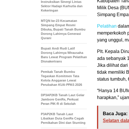
Kabupaten Tan
Instruksikan Sinergi Lintas
Sektor Hadapi Karhutla dan
Milik Desa (BU
Kekeringan
Simpang Empat,
MTQN ke-23 Kecamatan
Simpang Empat Resmi
Pelatihan
dalam
Dibuka, Bupati Tanah Bumbu
memperkokoh p
Dorong Lahirnya Generasi
Qurani
yang unggul, ma
Bupati Andi Rudi Latif
Plt. Kepala D
Dorong Lahirnya Wirausaha
Baru Lewat Program Pelatihan
ada sebanyak 1
Disnakertrans
Jika dilihat da
tidak memiliki
Pemkab Tanah Bumbu
Tegaskan Komitmen Tata
status tumbuh, 
Kelola Anggaran Lewat
Perubahan KUA-PPAS 2026
“Hanya 14 BUMD
DP3AP2KB Tanah Laut Gelar
harapkan,” ujar
Jambore GenRe, Perkuat
Peran PIK-R di Sekolah
Baca Juga:
P3AP2KB Tanah Laut
Libatkan Duta GenRe Cegah
Selatan dal
Pernikahan Dini dan Stunting