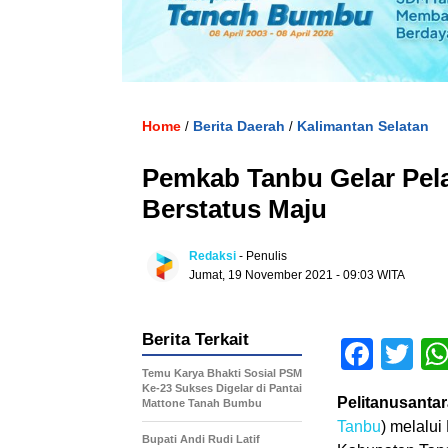
Home
Berita Daerah
Kalimantan Selatan
/
/
Pemkab Tanbu Gelar Pel
Berstatus Maju
Redaksi
- Penulis
Jumat, 19 November 2021 - 09:03 WITA
Berita Terkait
Face
Tw
Temu Karya Bhakti Sosial PSM
Ke-23 Sukses Digelar di Pantai
Pelitanusantar
Mattone Tanah Bumbu
Tanbu
) melalu
Bupati Andi Rudi Latif