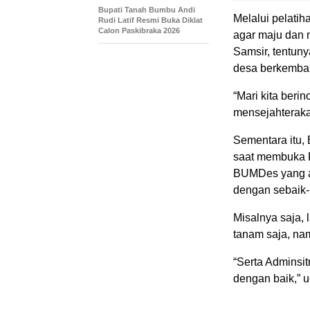
Bupati Tanah Bumbu Andi
Melalui pelati
Rudi Latif Resmi Buka Diklat
Calon Paskibraka 2026
agar maju dan 
Samsir, tentun
desa berkemban
“Mari kita beri
mensejahteraka
Sementara itu, 
saat membuka 
BUMDes yang ad
dengan sebaik-
Misalnya saja,
tanam saja, nam
“Serta Adminsit
dengan baik,” 