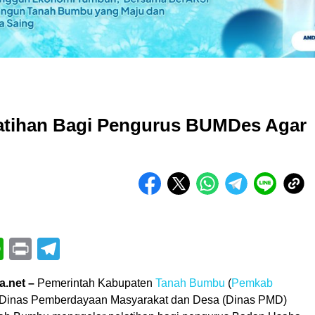
atihan Bagi Pengurus BUMDes Agar
book
itter
WhatsApp
Print
Telegram
a.net –
Pemerintah Kabupaten
Tanah Bumbu
(
Pemkab
i Dinas Pemberdayaan Masyarakat dan Desa (Dinas PMD)