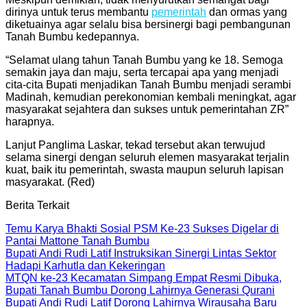
dirinya untuk terus membantu
pemerintah
dan ormas yang
diketuainya agar selalu bisa bersinergi bagi pembangunan
Tanah Bumbu kedepannya.
“Selamat ulang tahun Tanah Bumbu yang ke 18. Semoga
semakin jaya dan maju, serta tercapai apa yang menjadi
cita-cita Bupati menjadikan Tanah Bumbu menjadi serambi
Madinah, kemudian perekonomian kembali meningkat, agar
masyarakat sejahtera dan sukses untuk pemerintahan ZR”
harapnya.
Lanjut Panglima Laskar, tekad tersebut akan terwujud
selama sinergi dengan seluruh elemen masyarakat terjalin
kuat, baik itu pemerintah, swasta maupun seluruh lapisan
masyarakat. (Red)
Berita Terkait
Temu Karya Bhakti Sosial PSM Ke-23 Sukses Digelar di
Pantai Mattone Tanah Bumbu
Bupati Andi Rudi Latif Instruksikan Sinergi Lintas Sektor
Hadapi Karhutla dan Kekeringan
MTQN ke-23 Kecamatan Simpang Empat Resmi Dibuka,
Bupati Tanah Bumbu Dorong Lahirnya Generasi Qurani
Bupati Andi Rudi Latif Dorong Lahirnya Wirausaha Baru