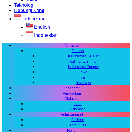
Teknologi
Hubungi Kami
Indonesian
English
Indonesian
Nasional
Daerah
Kalimantan Selatan
Kalimantan Timur
Kalimantan Tengah
jawa
bali
irian jaya
Kesehatan
Pendidikan
Olahraga
Bola
Otomotif
Entertainment
Fashion
Komunitas
Religi