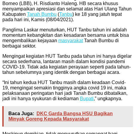
Borneo (LBB), H. Risdianto Haleng. HB secara khusus
menyampaikan apresiasi dan selamat atas Hari Ulang Tahun
Kabupaten
Tanah Bumbu
(
Tanbu
) ke 18 yang jatuh tepat
pada hari ini, Kamis (08/04/2021).
Panglima Laskar menuturkan, HUT Tanbu tahun ini adalah
momentum kebangkitan dan kesadaran bersama untuk bisa
mengembalikan kejayaan
masyarakat
Tanah Bumbu di
berbagai sektor.
Mengingat kegiatan HUT Tanbu pada tahun ini hanya digelar
secara sederhana, lantaran masih dalam kondisi pandemi
COVID-19. Tidak ada kegiatan perayaan seperti pada tahun-
tahun sebelumnya yang identik dengan berbagai acara.
“Ini tahun kedua HUT Tanbu masih dalam keadaan Covid-
19, mengingat semakin tingginya angka covid 19 ini, maka
pelaksanaan peringatan hari jadi Tanah Bumbu dibatalkan,
jadi ini hanya syukuran di kediaman
Bupati
,” ungkapnya.
Baca Juga:
DKC Garda Bangsa HSU Bagikan
Minyak Goreng Kepada Masyarakat
Meskipun demikian, tidak menyurutkan semangat bagi