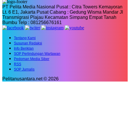
PT Pelita Media Nasional Pusat : Citra Towers Kemayoran
Lt. 6 E1, Jakarta Pusat Cabang : Gedung Wisma Mandar Jl
Transmigrasi Plajau Kecamatan Simpang Empat Tanah
Bumbu Telp : 081256676161
Tentang Kami
Susunan Redaksi
Info Beriklan
SOP Perlindungan Wartawan
Pedoman Media Siber
RSS
SOP Jurnalis
Pelitanusantara.net © 2026