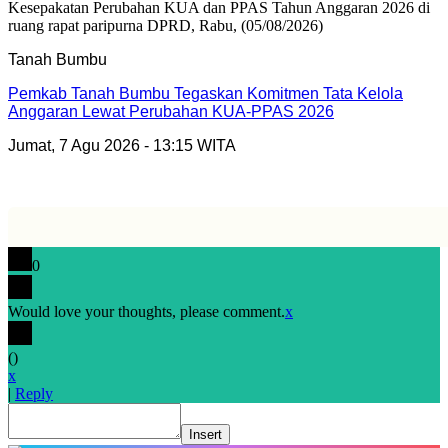
Tanah Bumbu
Pemkab Tanah Bumbu Tegaskan Komitmen Tata Kelola
Anggaran Lewat Perubahan KUA-PPAS 2026
Jumat, 7 Agu 2026 - 13:15 WITA
0
Would love your thoughts, please comment.
x
(
)
x
|
Reply
Insert