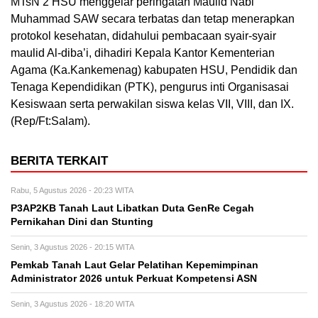
MTsN 2 HSU menggelar peringatan Maulid Nabi
Muhammad SAW secara terbatas dan tetap menerapkan
protokol kesehatan, didahului pembacaan syair-syair
maulid Al-diba’i, dihadiri Kepala Kantor Kementerian
Agama (Ka.Kankemenag) kabupaten HSU, Pendidik dan
Tenaga Kependidikan (PTK), pengurus inti Organisasai
Kesiswaan serta perwakilan siswa kelas VII, VIII, dan IX.
(Rep/Ft:Salam).
BERITA TERKAIT
Rabu, 5 Agustus 2026 - 20:23 WITA
P3AP2KB Tanah Laut Libatkan Duta GenRe Cegah
Pernikahan Dini dan Stunting
Senin, 3 Agustus 2026 - 20:15 WITA
Pemkab Tanah Laut Gelar Pelatihan Kepemimpinan
Administrator 2026 untuk Perkuat Kompetensi ASN
Senin, 3 Agustus 2026 - 18:20 WITA