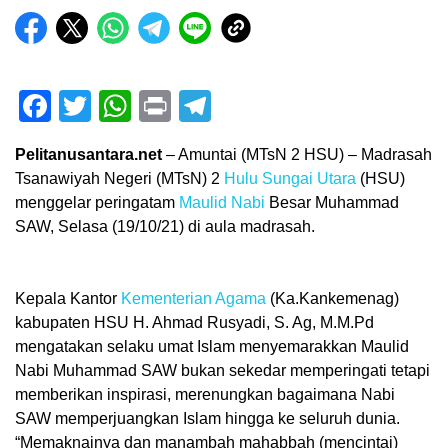
Facebook
Twitter
WhatsApp
Print
Telegram
Pelitanusantara.net
– Amuntai (MTsN 2 HSU) – Madrasah
Tsanawiyah Negeri (MTsN) 2
Hulu Sungai Utara
(HSU)
menggelar peringatam
Maulid Nabi
Besar Muhammad
SAW, Selasa (19/10/21) di aula madrasah.
Kepala Kantor
Kementerian Agama
(Ka.Kankemenag)
kabupaten HSU H. Ahmad Rusyadi, S. Ag, M.M.Pd
mengatakan selaku umat Islam menyemarakkan Maulid
Nabi Muhammad SAW bukan sekedar memperingati tetapi
memberikan inspirasi, merenungkan bagaimana Nabi
SAW memperjuangkan Islam hingga ke seluruh dunia.
“Memaknainya dan manambah mahabbah (mencintai)