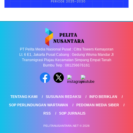
PT Pelita Media Nasional Pusat : Citra Towers Kemayoran
Lt. 6 E1, Jakarta Pusat Cabang : Gedung Wisma Mandar Jl
Transmigrasi Plajau Kecamatan Simpang Empat Tanah
Bumbu Telp : 081256676161
TENTANG KAMI
SUSUNAN REDAKSI
INFO BERIKLAN
SOP PERLINDUNGAN WARTAWAN
PEDOMAN MEDIA SIBER
RSS
SOP JURNALIS
PELITANUSANTARA.NET © 2026