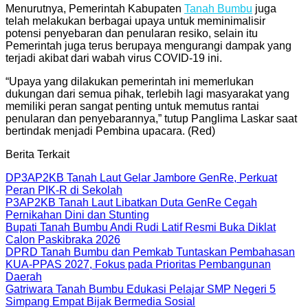
Menurutnya, Pemerintah Kabupaten
Tanah Bumbu
juga
telah melakukan berbagai upaya untuk meminimalisir
potensi penyebaran dan penularan resiko, selain itu
Pemerintah juga terus berupaya mengurangi dampak yang
terjadi akibat dari wabah virus COVID-19 ini.
“Upaya yang dilakukan pemerintah ini memerlukan
dukungan dari semua pihak, terlebih lagi masyarakat yang
memiliki peran sangat penting untuk memutus rantai
penularan dan penyebarannya,” tutup Panglima Laskar saat
bertindak menjadi Pembina upacara. (Red)
Berita Terkait
DP3AP2KB Tanah Laut Gelar Jambore GenRe, Perkuat
Peran PIK-R di Sekolah
P3AP2KB Tanah Laut Libatkan Duta GenRe Cegah
Pernikahan Dini dan Stunting
Bupati Tanah Bumbu Andi Rudi Latif Resmi Buka Diklat
Calon Paskibraka 2026
DPRD Tanah Bumbu dan Pemkab Tuntaskan Pembahasan
KUA-PPAS 2027, Fokus pada Prioritas Pembangunan
Daerah
Gatriwara Tanah Bumbu Edukasi Pelajar SMP Negeri 5
Simpang Empat Bijak Bermedia Sosial