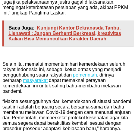
juga jika pelaksanaannya justru gagal dilaksanakan,
mengingat keterbatasan persiapan yang ada, akibat PPKM
ini,” ungkap Panglima Laskar.
Baca Juga:
Kunjungi Kantor Dekranasda Tanbu,
Lisnawati : Jangan Berhenti Berkreasi, kreativitas
Kalian Bisa Memunculkan Karakter Daerah
Selain itu, memalui momentum hari kemerdekaan seluruh
rakyat Indonesia ini, sebagai ketua ormas yang menjadi
pengguhubung suara rakyat dan
pemerintah
, dirinya
berharap
masyarakat
dapat memaknai perayaan
kemerdekaan ini untuk saling bahu-membahu melawan
pandemi.
“Makna sesungguhnya dari kemerdekaan di situasi pandemi
saat ini adalah berjuang secara bersama-sama dan bahu
membahu melawan Covid-19 dengan cara menuruti anjuran
dari Pemerintah, memperketat protokol kesehatan agar kita
semua segera dapat beraktifitas kembali sesuai dengan
prosedur-prosedur adaptasi kebiasaan baru,” harapnya.