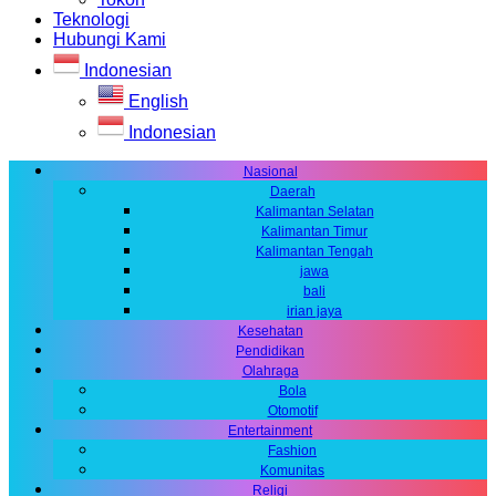
Teknologi
Hubungi Kami
Indonesian
English
Indonesian
Nasional
Daerah
Kalimantan Selatan
Kalimantan Timur
Kalimantan Tengah
jawa
bali
irian jaya
Kesehatan
Pendidikan
Olahraga
Bola
Otomotif
Entertainment
Fashion
Komunitas
Religi