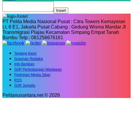
Insert
PT Pelita Media Nasional Pusat : Citra Towers Kemayoran
Lt. 6 E1, Jakarta Pusat Cabang : Gedung Wisma Mandar Jl
Transmigrasi Plajau Kecamatan Simpang Empat Tanah
Bumbu Telp : 081256676161
Tentang Kami
Susunan Redaksi
Info Beriklan
SOP Perlindungan Wartawan
Pedoman Media Siber
RSS
SOP Jurnalis
Pelitanusantara.net © 2026