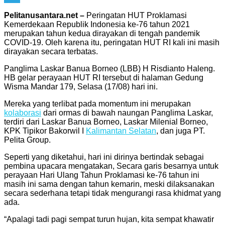
Telegram
Pelitanusantara.net –
Peringatan HUT Proklamasi
Kemerdekaan Republik Indonesia ke-76 tahun 2021
merupakan tahun kedua dirayakan di tengah pandemik
COVID-19. Oleh karena itu, peringatan HUT RI kali ini masih
dirayakan secara terbatas.
Panglima Laskar Banua Borneo (LBB) H Risdianto Haleng.
HB gelar perayaan HUT RI tersebut di halaman Gedung
Wisma Mandar 179, Selasa (17/08) hari ini.
Mereka yang terlibat pada momentum ini merupakan
kolaborasi
dari ormas di bawah naungan Panglima Laskar,
terdiri dari Laskar Banua Borneo, Laskar Milenial Borneo,
KPK Tipikor Bakorwil I
Kalimantan Selatan
, dan juga PT.
Pelita Group.
Seperti yang diketahui, hari ini dirinya bertindak sebagai
pembina upacara mengatakan, Secara garis besarnya untuk
perayaan Hari Ulang Tahun Proklamasi ke-76 tahun ini
masih ini sama dengan tahun kemarin, meski dilaksanakan
secara sederhana tetapi tidak mengurangi rasa khidmat yang
ada.
“Apalagi tadi pagi sempat turun hujan, kita sempat khawatir