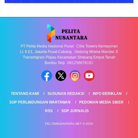
PT Pelita Media Nasional Pusat : Citra Towers Kemayoran
Lt. 6 E1, Jakarta Pusat Cabang : Gedung Wisma Mandar Jl
Transmigrasi Plajau Kecamatan Simpang Empat Tanah
Bumbu Telp : 081256676161
TENTANG KAMI
SUSUNAN REDAKSI
INFO BERIKLAN
SOP PERLINDUNGAN WARTAWAN
PEDOMAN MEDIA SIBER
RSS
SOP JURNALIS
PELITANUSANTARA.NET © 2026