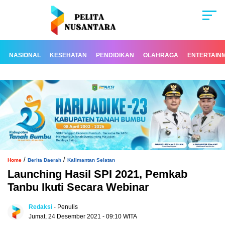
NASIONAL
KESEHATAN
PENDIDIKAN
OLAHRAGA
ENTERTAIN
/
/
Home
Berita Daerah
Kalimantan Selatan
Launching Hasil SPI 2021, Pemkab
Tanbu Ikuti Secara Webinar
Redaksi
- Penulis
Jumat, 24 Desember 2021 - 09:10 WITA