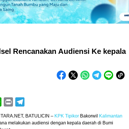
lsel Rencanakan Audiensi Ke kepala
book
itter
WhatsApp
Print
Telegram
TARA.NET, BATULICIN –
KPK Tipikor
Bakorwil
Kalimantan
na melakukan audiensi dengan kepala daerah di Bumi