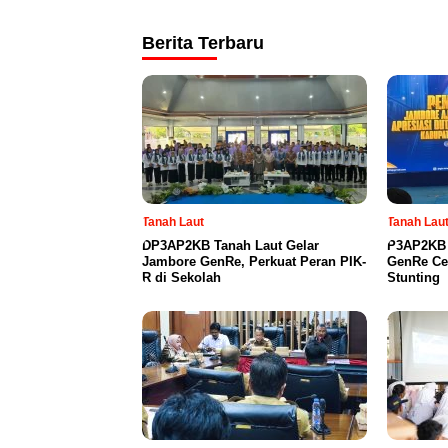
Berita Terbaru
Tanah Laut
Tanah Lau
DP3AP2KB Tanah Laut Gelar
P3AP2KB 
Jambore GenRe, Perkuat Peran PIK-
GenRe Ce
R di Sekolah
Stunting