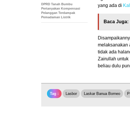
DPRD Tanah Bumbu
yang ada di
Kal
Pertanyakan Kompensasi
Pelanggan Terdampak
Pemadaman Listrik
Baca Juga:
Disampaikannya
melaksanakan a
tidak ada hala
Zairullah untu
beliau dulu pun
Tag :
Lasbor
Laskar Banua Borneo
P