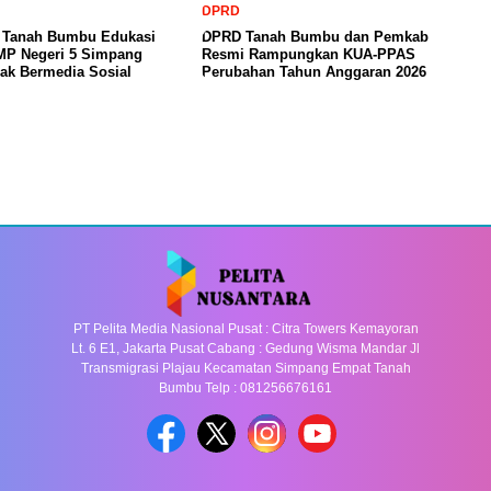
DPRD
a Tanah Bumbu Edukasi
DPRD Tanah Bumbu dan Pemkab
SMP Negeri 5 Simpang
Resmi Rampungkan KUA-PPAS
ak Bermedia Sosial
Perubahan Tahun Anggaran 2026
PT Pelita Media Nasional Pusat : Citra Towers Kemayoran
Lt. 6 E1, Jakarta Pusat Cabang : Gedung Wisma Mandar Jl
Transmigrasi Plajau Kecamatan Simpang Empat Tanah
Bumbu Telp : 081256676161