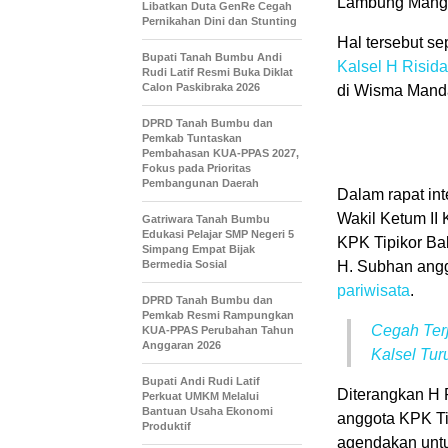
Lambung Mangk
Libatkan Duta GenRe Cegah
Pernikahan Dini dan Stunting
Hal tersebut se
Bupati Tanah Bumbu Andi
Kalsel
H Risid
Rudi Latif Resmi Buka Diklat
Calon Paskibraka 2026
di Wisma Manda
DPRD Tanah Bumbu dan
Pemkab Tuntaskan
Pembahasan KUA-PPAS 2027,
Fokus pada Prioritas
Pembangunan Daerah
Dalam rapat int
Wakil Ketum II
Gatriwara Tanah Bumbu
Edukasi Pelajar SMP Negeri 5
KPK Tipikor Ba
Simpang Empat Bijak
Bermedia Sosial
H. Subhan angg
pariwisata
.
DPRD Tanah Bumbu dan
Pemkab Resmi Rampungkan
Cegah Terj
KUA-PPAS Perubahan Tahun
Anggaran 2026
Kalsel Tu
Bupati Andi Rudi Latif
Diterangkan H R
Perkuat UMKM Melalui
Bantuan Usaha Ekonomi
anggota KPK Ti
Produktif
agendakan untu