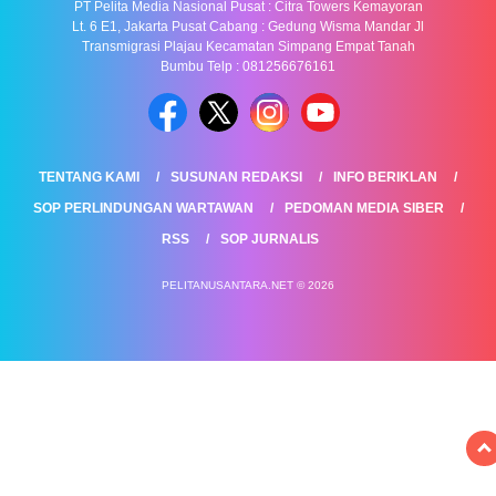
PT Pelita Media Nasional Pusat : Citra Towers Kemayoran
Lt. 6 E1, Jakarta Pusat Cabang : Gedung Wisma Mandar Jl
Transmigrasi Plajau Kecamatan Simpang Empat Tanah
Bumbu Telp : 081256676161
TENTANG KAMI
SUSUNAN REDAKSI
INFO BERIKLAN
SOP PERLINDUNGAN WARTAWAN
PEDOMAN MEDIA SIBER
RSS
SOP JURNALIS
PELITANUSANTARA.NET © 2026