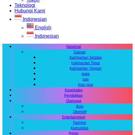
Teknologi
Hubungi Kami
Indonesian
English
Indonesian
Nasional
Daerah
Kalimantan Selatan
Kalimantan Timur
Kalimantan Tengah
jawa
bali
irian jaya
Kesehatan
Pendidikan
Olahraga
Bola
Otomotif
Entertainment
Fashion
Komunitas
Religi