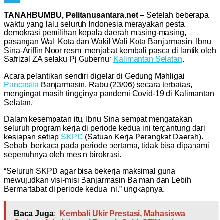
Telegram
TANAHBUMBU, Pelitanusantara.net
– Setelah beberapa
waktu yang lalu seluruh Indonesia merayakan pesta
demokrasi pemilihan kepala daerah masing-masing,
pasangan Wali Kota dan Wakil Wali Kota Banjarmasin, Ibnu
Sina-Ariffin Noor resmi menjabat kembali pasca di lantik oleh
Safrizal ZA selaku Pj Gubernur
Kalimantan Selatan
.
Acara pelantikan sendiri digelar di Gedung Mahligai
Pancasila
Banjarmasin, Rabu (23/06) secara terbatas,
mengingat masih tingginya pandemi Covid-19 di Kalimantan
Selatan.
Dalam kesempatan itu, Ibnu Sina sempat mengatakan,
seluruh program kerja di periode kedua ini tergantung dari
kesiapan setiap
SKPD
(Satuan Kerja Perangkat Daerah).
Sebab, berkaca pada periode pertama, tidak bisa dipahami
sepenuhnya oleh mesin birokrasi.
“Seluruh SKPD agar bisa bekerja maksimal guna
mewujudkan visi-misi Banjarmasin Baiman dan Lebih
Bermartabat di periode kedua ini,” ungkapnya.
Baca Juga:
Kembali Ukir Prestasi, Mahasiswa