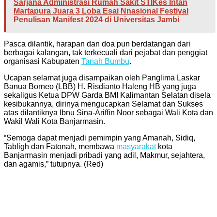
Sarjana Administrasi Rumah Sakit STIKes Intan
Martapura Juara 3 Loba Esai Nnasional Festival
Penulisan Manifest 2024 di Universitas Jambi
Pasca dilantik, harapan dan doa pun berdatangan dari
berbagai kalangan, tak terkecuali dari pejabat dan penggiat
organisasi Kabupaten
Tanah Bumbu
.
Ucapan selamat juga disampaikan oleh Panglima Laskar
Banua Borneo (LBB) H. Risdianto Haleng HB yang juga
sekaligus Ketua DPW Garda BMI Kalimantan Selatan disela
kesibukannya, dirinya mengucapkan Selamat dan Sukses
atas dilantiknya Ibnu Sina-Ariffin Noor sebagai Wali Kota dan
Wakil Wali Kota Banjarmasin.
“Semoga dapat menjadi pemimpin yang Amanah, Sidiq,
Tabligh dan Fatonah, membawa
masyarakat
kota
Banjarmasin menjadi pribadi yang adil, Makmur, sejahtera,
dan agamis,” tutupnya. (Red)