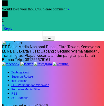
Would love your thoughts, please comment.
x
(
)
x
|
Reply
Insert
PT Pelita Media Nasional Pusat : Citra Towers Kemayoran
Lt. 6 E1, Jakarta Pusat Cabang : Gedung Wisma Mandar Jl
Transmigrasi Plajau Kecamatan Simpang Empat Tanah
Bumbu Telp : 081256676161
Tentang Kami
Susunan Redaksi
Info Beriklan
SOP Perlindungan Wartawan
Pedoman Media Siber
RSS
SOP Jurnalis
Pelitanusantara.net © 2026