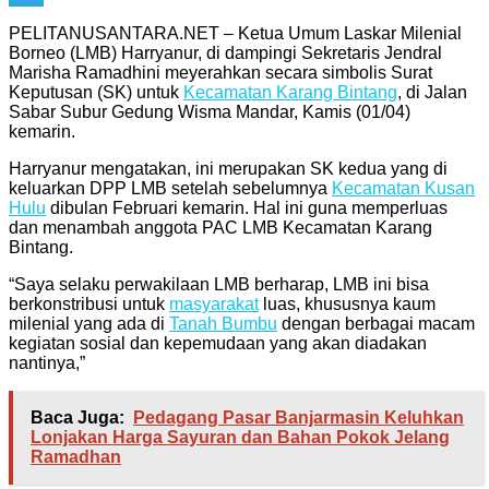
Telegram
PELITANUSANTARA.NET – Ketua Umum Laskar Milenial
Borneo (LMB) Harryanur, di dampingi Sekretaris Jendral
Marisha Ramadhini meyerahkan secara simbolis Surat
Keputusan (SK) untuk
Kecamatan Karang Bintang
, di Jalan
Sabar Subur Gedung Wisma Mandar, Kamis (01/04)
kemarin.
Harryanur mengatakan, ini merupakan SK kedua yang di
keluarkan DPP LMB setelah sebelumnya
Kecamatan Kusan
Hulu
dibulan Februari kemarin. Hal ini guna memperluas
dan menambah anggota PAC LMB Kecamatan Karang
Bintang.
“Saya selaku perwakilaan LMB berharap, LMB ini bisa
berkonstribusi untuk
masyarakat
luas, khususnya kaum
milenial yang ada di
Tanah Bumbu
dengan berbagai macam
kegiatan sosial dan kepemudaan yang akan diadakan
nantinya,”
Baca Juga:
Pedagang Pasar Banjarmasin Keluhkan
Lonjakan Harga Sayuran dan Bahan Pokok Jelang
Ramadhan