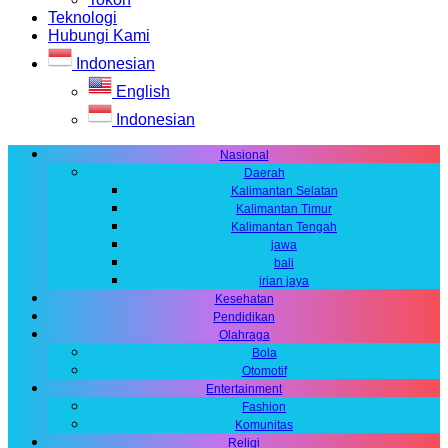
Teknologi
Hubungi Kami
Indonesian
English
Indonesian
Nasional
Daerah
Kalimantan Selatan
Kalimantan Timur
Kalimantan Tengah
jawa
bali
irian jaya
Kesehatan
Pendidikan
Olahraga
Bola
Otomotif
Entertainment
Fashion
Komunitas
Religi