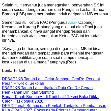
Selain itu Herryanur juga menegaskan, penyerahan SK ini
sudah sesuai dengan arahan dari Panglima Laskar Banua
Borneo (LBB) yang merupakan induk daripada LMB tersebut.
Sementara itu, Ketua PAC (Pengurus
Anak
Cabang)
Kecamatan Karang Bintang yang diketuai oleh Doni juga
menambahkan, dirinya sangat mengapresiasi dan
berterimakasih atas penunjukan Ketua PAC ini terhadap
dirinya.
“Saya juga berharap, semoga di organisasi LMB ini bisa
menjadi wadah dan tempat untuk para milenial mengasah
dan berkreatifitas agar suatu saat mampu mencapai
kesuksesan di usia muda,” tutupnya.(Red)
Berita Terkait
DP3AP2KB Tanah Laut Gelar Jambore GenRe, Perkuat
Peran PIK-R di Sekolah
P3AP2KB Tanah Laut Libatkan Duta GenRe Cegah
Pernikahan Dini dan Stunting
Bupati Tanah Bumbu Andi Rudi Latif Resmi Buka Diklat
Calon Paskibraka 2026
DPRD Tanah Bumbu dan Pemkab Tuntaskan Pembahasan
KUA-PPAS 2027, Fokus pada Prioritas Pembangunan