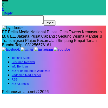
(
)
x
|
Reply
Insert
PT Pelita Media Nasional Pusat : Citra Towers Kemayoran
Lt. 6 E1, Jakarta Pusat Cabang : Gedung Wisma Mandar Jl
Transmigrasi Plajau Kecamatan Simpang Empat Tanah
Bumbu Telp : 081256676161
Tentang Kami
Susunan Redaksi
Info Beriklan
SOP Perlindungan Wartawan
Pedoman Media Siber
RSS
SOP Jurnalis
Pelitanusantara.net © 2026