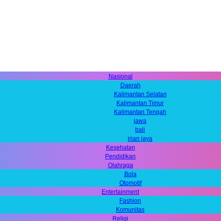
Nasional
Daerah
Kalimantan Selatan
Kalimantan Timur
Kalimantan Tengah
jawa
bali
irian jaya
Kesehatan
Pendidikan
Olahraga
Bola
Otomotif
Entertainment
Fashion
Komunitas
Religi