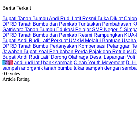
Berita Terkait
Bupati Tanah Bumbu Andi Rudi Latif Resmi Buka Diklat Calo
DPRD Tanah Bumbu dan Pemkab Tuntaskan Pembahasan KUA
Gatriwara Tanah Bumbu Edukasi Pelajar SMP Negeri 5 Simpa
DPRD Tanah Bumbu dan Pemkab Resmi Rampungkan KUA-P
Bupati Andi Rudi Latif Perkuat UMKM Melalui Bantuan Usaha
DPRD Tanah Bumbu Pertanyakan Kompensasi Pelanggan Te
Jawaban Bupati soal Perubahan Perda Pajak dan Retribusi
Bupati Andi Rudi Latif Dorong Olahraga Desa, Lapangan Voli
Tag :
andi rudi latif
bank sampah
Clean Youth Movement
DLH 
sampah anorganik
tanah bumbu
tukar sampah dengan semba
0
0
votes
Article Rating