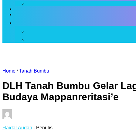
Home
/
Tanah Bumbu
DLH Tanah Bumbu Gelar Lag
Budaya Mappanreritasi’e
Haidar Audah
- Penulis