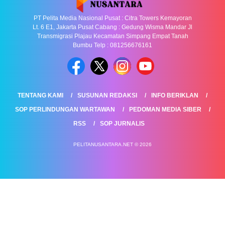
PT Pelita Media Nasional Pusat : Citra Towers Kemayoran
Lt. 6 E1, Jakarta Pusat Cabang : Gedung Wisma Mandar Jl
Transmigrasi Plajau Kecamatan Simpang Empat Tanah
Bumbu Telp : 081256676161
TENTANG KAMI
SUSUNAN REDAKSI
INFO BERIKLAN
SOP PERLINDUNGAN WARTAWAN
PEDOMAN MEDIA SIBER
RSS
SOP JURNALIS
PELITANUSANTARA.NET © 2026