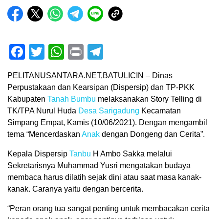
Facebook
Twitter
WhatsApp
Print
Telegram
PELITANUSANTARA.NET,BATULICIN – Dinas
Perpustakaan dan Kearsipan (Dispersip) dan TP-PKK
Kabupaten
Tanah Bumbu
melaksanakan Story Telling di
TK/TPA Nurul Huda
Desa Sarigadung
Kecamatan
Simpang Empat, Kamis (10/06/2021). Dengan mengambil
tema “Mencerdaskan
Anak
dengan Dongeng dan Cerita”.
Kepala Dispersip
Tanbu
H Ambo Sakka melalui
Sekretarisnya Muhammad Yusri mengatakan budaya
membaca harus dilatih sejak dini atau saat masa kanak-
kanak. Caranya yaitu dengan bercerita.
“Peran orang tua sangat penting untuk membacakan cerita