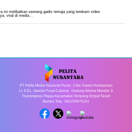
 ini melibatkan seorang gadis remaja yang terekam video
ya, viral di media…
PT Pelita Media Nasional Pusat : Citra Towers Kemayoran
Lt. 6 E1, Jakarta Pusat Cabang : Gedung Wisma Mandar Jl
Transmigrasi Plajau Kecamatan Simpang Empat Tanah
Bumbu Telp : 081256676161