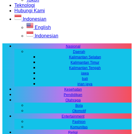
Teknologi
Hubungi Kami
Indonesian
English
Indonesian
Nasional
Daerah
Kalimantan Selatan
Kalimantan Timur
Kalimantan Tengah
jawa
bali
irian jaya
Kesehatan
Pendidikan
Olahraga
Bola
Otomotif
Entertainment
Fashion
Komunitas
Religi