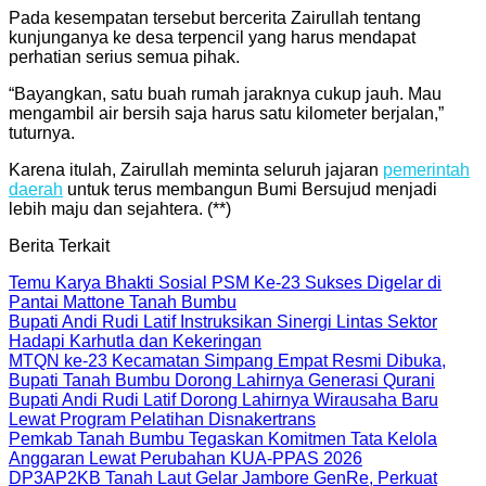
Pada kesempatan tersebut bercerita Zairullah tentang
kunjunganya ke desa terpencil yang harus mendapat
perhatian serius semua pihak.
“Bayangkan, satu buah rumah jaraknya cukup jauh. Mau
mengambil air bersih saja harus satu kilometer berjalan,”
tuturnya.
Karena itulah, Zairullah meminta seluruh jajaran
pemerintah
daerah
untuk terus membangun Bumi Bersujud menjadi
lebih maju dan sejahtera. (**)
Berita Terkait
Temu Karya Bhakti Sosial PSM Ke-23 Sukses Digelar di
Pantai Mattone Tanah Bumbu
Bupati Andi Rudi Latif Instruksikan Sinergi Lintas Sektor
Hadapi Karhutla dan Kekeringan
MTQN ke-23 Kecamatan Simpang Empat Resmi Dibuka,
Bupati Tanah Bumbu Dorong Lahirnya Generasi Qurani
Bupati Andi Rudi Latif Dorong Lahirnya Wirausaha Baru
Lewat Program Pelatihan Disnakertrans
Pemkab Tanah Bumbu Tegaskan Komitmen Tata Kelola
Anggaran Lewat Perubahan KUA-PPAS 2026
DP3AP2KB Tanah Laut Gelar Jambore GenRe, Perkuat