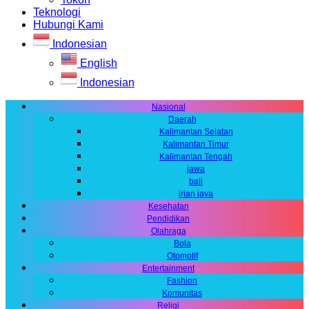
Teknologi
Hubungi Kami
Indonesian
English
Indonesian
Nasional
Daerah
Kalimantan Selatan
Kalimantan Timur
Kalimantan Tengah
jawa
bali
irian jaya
Kesehatan
Pendidikan
Olahraga
Bola
Otomotif
Entertainment
Fashion
Komunitas
Religi