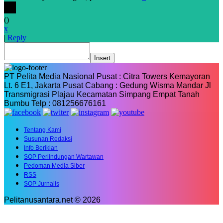
(
)
x
|
Reply
Insert
PT Pelita Media Nasional Pusat : Citra Towers Kemayoran
Lt. 6 E1, Jakarta Pusat Cabang : Gedung Wisma Mandar Jl
Transmigrasi Plajau Kecamatan Simpang Empat Tanah
Bumbu Telp : 081256676161
Tentang Kami
Susunan Redaksi
Info Beriklan
SOP Perlindungan Wartawan
Pedoman Media Siber
RSS
SOP Jurnalis
Pelitanusantara.net © 2026