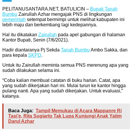
Telegram
PELITANUSANTARA.NET, BATULICIN –
Bupati
Tanah
Bumbu
Zairullah Azhar mengajak PNS di lingkungan
pemerintah
setempat bermimpi untuk melihat kabupaten ini
lebih maju dan berkembang lagi kedepannya.
Hal itu dikatakan
Zairullah
pada apel gabungan di halaman
Kantor Bupati, Senin (7/6/2021).
Hadir diantaranya Pj Sekda
Tanah Bumbu
Ambo Sakka, dan
para kepala
SKPD
.
Untuk itu Zairullah meminta semua PNS merenung apa yang
sudah dilakukan selama ini.
“Coba kalian membuat catatan di buku harian. Catat, apa
yang sudah dikerjakan hari ini. Mulai turun ke kantor hingga
pulang nanti. Apa yang sudah dikerjakan. Untuk evaluasi,”
katanya.
Baca Juga:
Tampil Memukau di Acara Mappanre Ri
Tasi’e, Rita Sugiarto Tak Lupa Kunjungi Anak Yatim
Darul Azhar