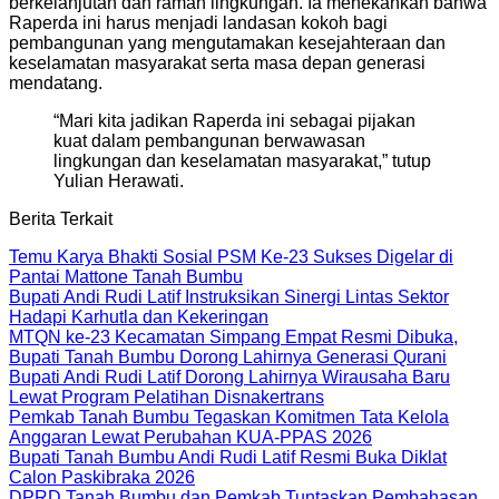
berkelanjutan dan ramah lingkungan. Ia menekankan bahwa
Raperda ini harus menjadi landasan kokoh bagi
pembangunan yang mengutamakan kesejahteraan dan
keselamatan masyarakat serta masa depan generasi
mendatang.
“Mari kita jadikan Raperda ini sebagai pijakan
kuat dalam pembangunan berwawasan
lingkungan dan keselamatan masyarakat,” tutup
Yulian Herawati.
Berita Terkait
Temu Karya Bhakti Sosial PSM Ke-23 Sukses Digelar di
Pantai Mattone Tanah Bumbu
Bupati Andi Rudi Latif Instruksikan Sinergi Lintas Sektor
Hadapi Karhutla dan Kekeringan
MTQN ke-23 Kecamatan Simpang Empat Resmi Dibuka,
Bupati Tanah Bumbu Dorong Lahirnya Generasi Qurani
Bupati Andi Rudi Latif Dorong Lahirnya Wirausaha Baru
Lewat Program Pelatihan Disnakertrans
Pemkab Tanah Bumbu Tegaskan Komitmen Tata Kelola
Anggaran Lewat Perubahan KUA-PPAS 2026
Bupati Tanah Bumbu Andi Rudi Latif Resmi Buka Diklat
Calon Paskibraka 2026
DPRD Tanah Bumbu dan Pemkab Tuntaskan Pembahasan