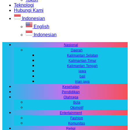
Teknologi
Hubungi Kami
Indonesian
English
Indonesian
Nasional
Daerah
Kalimantan Selatan
Kalimantan Timur
Kalimantan Tengah
jawa
bali
irian jaya
Kesehatan
Pendidikan
Olahraga
Bola
Otomotif
Entertainment
Fashion
Komunitas
Religi