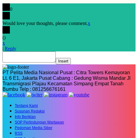
0
Would love your thoughts, please comment.
x
(
)
x
|
Reply
Insert
PT Pelita Media Nasional Pusat : Citra Towers Kemayoran
Lt. 6 E1, Jakarta Pusat Cabang : Gedung Wisma Mandar Jl
Transmigrasi Plajau Kecamatan Simpang Empat Tanah
Bumbu Telp : 081256676161
Tentang Kami
Susunan Redaksi
Info Beriklan
SOP Perlindungan Wartawan
Pedoman Media Siber
RSS