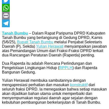
Twitter
WhatsApp
Print
Telegram
Tanah Bumbu
– Dalam Rapat Paripurna DPRD Kabupaten
Tanah Bumbu yang berlangsung di Gedung DPRD, Kamis
(5/6/25),
Bupati Tanah Bumbu
melalui Penjabat Sekretaris
Daerah (Pj. Sekda)
Yulian Herawati
menyampaikan jawaban
atas Pemandangan Umum dari Fraksi-Fraksi DPRD terkait
dua Rancangan Peraturan Daerah (Raperda) penting.
Dua Raperda itu adalah Rencana Perlindungan dan
Pengelolaan Lingkungan Hidup (
RPPLH
) dan Raperda
Bangunan Gedung.
Yulian Herawati membuka sambutannya dengan
mengapresiasi perhatian dan masukan
konstruktif
dari
seluruh fraksi DPRD. Ia menegaskan bahwa setiap masukan
akan dijadikan bahan utama untuk memperbaiki dan
menyempurnakan regulasi daerah agar sejalan dengan
kebutuhan pembangunan berkelanjutan di Tanah Bumbu.