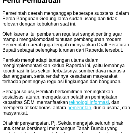
Perlu Pembaruan
Pemerintah daerah menganggap beberapa substansi dalam
Perda Bangunan Gedung lama sudah usang dan tidak
relevan dengan kebutuhan saat ini.
Oleh karena itu, pembaruan regulasi sangat penting agar
mampu mengakomodasi tuntutan pembangunan modern.
Pemerintah daerah juga tengah menyiapkan Draft Peraturan
Bupati sebagai pelengkap turunan dari Raperda tersebut.
Pemkab menghadapi tantangan utama dalam
mengimplementasikan kedua Raperda ini, yaitu lemahnya
koordinasi lintas sektor, terbatasnya sumber daya manusia
dan anggaran, serta rendahnya kesadaran masyarakat
terhadap pentingnya regulasi lingkungan dan bangunan.
Sebagai solusi, Pemkab berkomitmen meningkatkan
sosialisasi aturan, mengadakan pelatihan peningkatan
kapasitas SDM, memanfaatkan
teknologi informasi
, dan
memperkuat kolaborasi antara
pemerintah
, dunia usaha, dan
masyarakat.
Di akhir penyampaian, Pj. Sekda mengajak seluruh pihak
untuk terus bersinergi membangun Tanah Bumbu yang