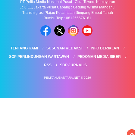
PT Pelita Media Nasional Pusat : Citra Towers Kemayoran
Lt. 6 E1, Jakarta Pusat Cabang : Gedung Wisma Mandar Jl
Transmigrasi Plajau Kecamatan Simpang Empat Tanah
Bumbu Telp : 081256676161
TENTANG KAMI
SUSUNAN REDAKSI
INFO BERIKLAN
SOP PERLINDUNGAN WARTAWAN
PEDOMAN MEDIA SIBER
RSS
SOP JURNALIS
PELITANUSANTARA.NET © 2026