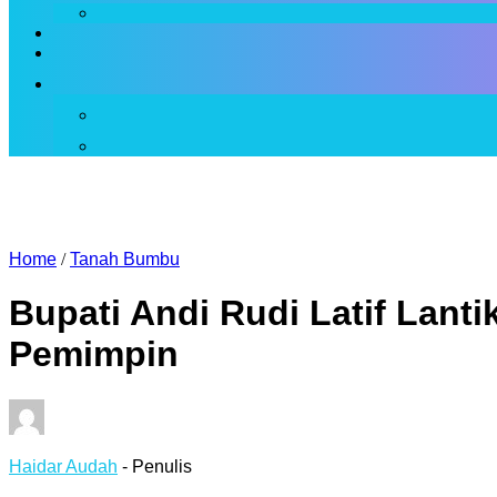
Home
/
Tanah Bumbu
Bupati Andi Rudi Latif Lant
Pemimpin
Haidar Audah
- Penulis