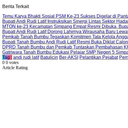
Berita Terkait
Temu Karya Bhakti Sosial PSM Ke-23 Sukses Digelar di Pan
Bupati Andi Rudi Latif Instruksikan Sinergi Lintas Sektor Had
MTQN ke-23 Kecamatan Simpang Empat Resmi Dibuka, Bupat
Bupati Andi Rudi Latif Dorong Lahirnya Wirausaha Baru Lewa
Pemkab Tanah Bumbu Tegaskan Komitmen Tata Kelola Ang
Bupati Tanah Bumbu Andi Rudi Latif Resmi Buka Diklat Calo
DPRD Tanah Bumbu dan Pemkab Tuntaskan Pembahasan KUA
Gatriwara Tanah Bumbu Edukasi Pelajar SMP Negeri 5 Simpa
Tag :
andi rudi latif
Batulicin
Ber-AKSI
Pelantikan Pejabat
Pem
0
0
votes
Article Rating