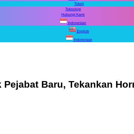
Tokoh
Teknologi
Hubungi Kami
Indonesian
English
Indonesian
ik Pejabat Baru, Tekankan Ho