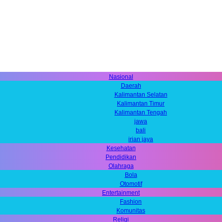
Nasional
Daerah
Kalimantan Selatan
Kalimantan Timur
Kalimantan Tengah
jawa
bali
irian jaya
Kesehatan
Pendidikan
Olahraga
Bola
Otomotif
Entertainment
Fashion
Komunitas
Religi