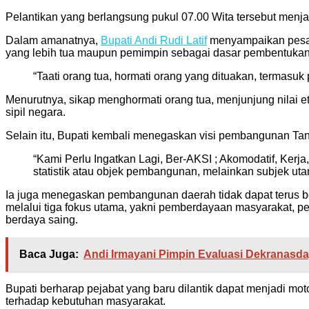
Pelantikan yang berlangsung pukul 07.00 Wita tersebut men
Dalam amanatnya,
Bupati Andi Rudi Latif
menyampaikan pesan 
yang lebih tua maupun pemimpin sebagai dasar pembentukan k
“Taati orang tua, hormati orang yang dituakan, termasuk 
Menurutnya, sikap menghormati orang tua, menjunjung nilai et
sipil negara.
Selain itu, Bupati kembali menegaskan visi pembangunan Tanah
“Kami Perlu Ingatkan Lagi, Ber-AKSI ; Akomodatif, Ker
statistik atau objek pembangunan, melainkan subjek uta
Ia juga menegaskan pembangunan daerah tidak dapat terus b
melalui tiga fokus utama, yakni pemberdayaan masyarakat, 
berdaya saing.
Baca Juga:
Andi Irmayani Pimpin Evaluasi Dekranas
Bupati berharap pejabat yang baru dilantik dapat menjadi moto
terhadap kebutuhan masyarakat.