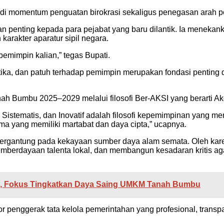
jadi momentum penguatan birokrasi sekaligus penegasan arah
penting kepada para pejabat yang baru dilantik. Ia menekank
arakter aparatur sipil negara.
pemimpin kalian,” tegas Bupati.
ika, dan patuh terhadap pemimpin merupakan fondasi penting dal
 Bumbu 2025–2029 melalui filosofi Ber-AKSI yang berarti Akomo
ja, Sistematis, dan Inovatif adalah filosofi kepemimpinan yan
ma yang memiliki martabat dan daya cipta,” ucapnya.
ergantung pada kekayaan sumber daya alam semata. Oleh karen
pemberdayaan talenta lokal, dan membangun kesadaran kritis 
da, Fokus Tingkatkan Daya Saing UMKM Tanah Bumbu
r penggerak tata kelola pemerintahan yang profesional, transpa