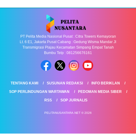
PT Pelita Media Nasional Pusat : Citra Towers Kemayoran
Lt. 6 E1, Jakarta Pusat Cabang : Gedung Wisma Mandar Jl
Transmigrasi Plajau Kecamatan Simpang Empat Tanah
Bumbu Telp : 081256676161
TENTANG KAMI
SUSUNAN REDAKSI
INFO BERIKLAN
SOP PERLINDUNGAN WARTAWAN
PEDOMAN MEDIA SIBER
RSS
SOP JURNALIS
PELITANUSANTARA.NET © 2026