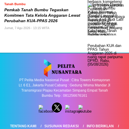
Tanah Bumbu
Pemkab Tanah Bumbu Tegaskan
Komitmen Tata Kelola Anggaran Lewat
Perubahan KUA-PPAS 2026
Jumat, 7 Agu 2026 - 13:15 WITA
PT Pelita Media Nasional Pusat : Citra Towers Kemayoran
Lt. 6 E1, Jakarta Pusat Cabang : Gedung Wisma Mandar Jl
Transmigrasi Plajau Kecamatan Simpang Empat Tanah
Bumbu Telp : 081256676161
TENTANG KAMI
SUSUNAN REDAKSI
INFO BERIKLAN