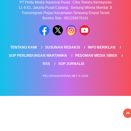
PT Pelita Media Nasional Pusat : Citra Towers Kemayoran
Lt. 6 E1, Jakarta Pusat Cabang : Gedung Wisma Mandar Jl
Transmigrasi Plajau Kecamatan Simpang Empat Tanah
Bumbu Telp : 081256676161
TENTANG KAMI
SUSUNAN REDAKSI
INFO BERIKLAN
SOP PERLINDUNGAN WARTAWAN
PEDOMAN MEDIA SIBER
RSS
SOP JURNALIS
PELITANUSANTARA.NET © 2026